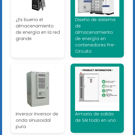
¿Es bueno el
Diseño de sistema
almacenamiento
de
de energía en la red
almacenamiento
grande
de energía en
contenedores Pre-
Circuito
Inversor Inversor de
Armario de salida
onda sinusoidal
de SAI todo en uno
pura