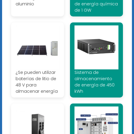
aluminio
de energía química
de 1 GW
¿Se pueden utilizar
Sistema de
baterías de litio de
almacenamiento
48 V para
de energía de 450
almacenar energía
kWh