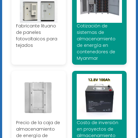
Fabricante lituano
Cotización de
de paneles
sistemas de
fotovoltaicos para
almacenamiento
tejados
de energía en
contenedores de
Myanmar
Precio de la caja de
Costo de inversión
almacenamiento
en proyectos de
de energía de
almacenamiento