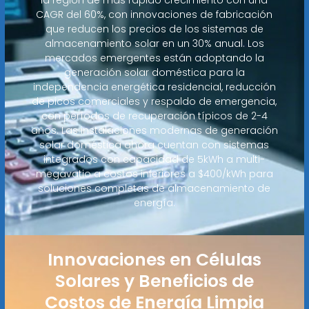
CAGR del 60%, con innovaciones de fabricación
que reducen los precios de los sistemas de
almacenamiento solar en un 30% anual. Los
mercados emergentes están adoptando la
generación solar doméstica para la
independencia energética residencial, reducción
de picos comerciales y respaldo de emergencia,
con períodos de recuperación típicos de 2-4
años. Las instalaciones modernas de generación
solar doméstica ahora cuentan con sistemas
integrados con capacidad de 5kWh a multi-
megavatio a costos inferiores a $400/kWh para
soluciones completas de almacenamiento de
energía.
Innovaciones en Células
Solares y Beneficios de
Costos de Energía Limpia