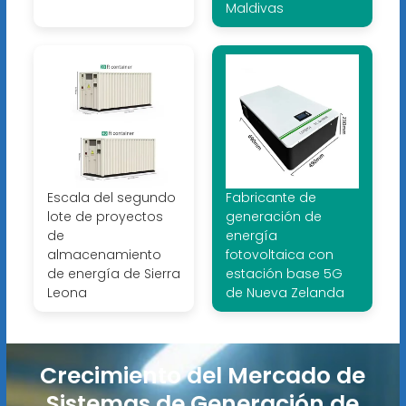
Maldivas
Escala del segundo
Fabricante de
lote de proyectos
generación de
de
energía
almacenamiento
fotovoltaica con
de energía de Sierra
estación base 5G
Leona
de Nueva Zelanda
Crecimiento del Mercado de
Sistemas de Generación de