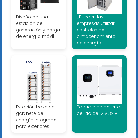
Diseño de una
¿Pueden las
estación de
empresas utilizar
generación y carga
centrales de
de energía móvil
almacenamiento
de energía
Estación base de
Paquete de batería
gabinete de
de litio de 12 V 32 A
energía integrado
para exteriores