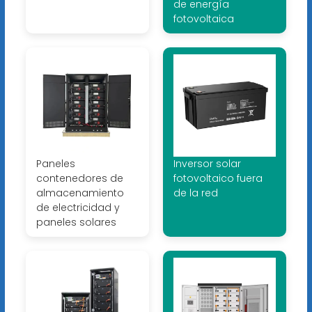
de energía
fotovoltaica
Paneles
Inversor solar
contenedores de
fotovoltaico fuera
almacenamiento
de la red
de electricidad y
paneles solares