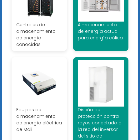
Centrales de
Almacenamiento
almacenamiento
de energía actual
de energía
para energía eólica
conocidas
Equipos de
Diseño de
almacenamiento
protección contra
de energía eléctrica
rayos conectado a
de Mali
la red del inversor
del sitio de