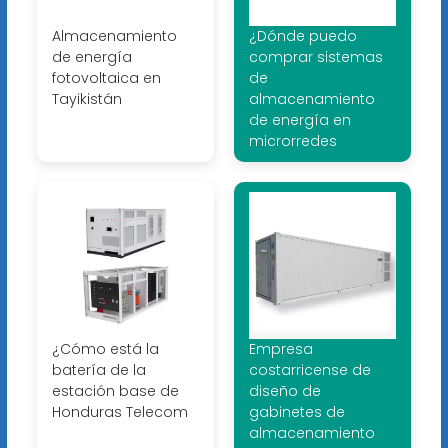
Almacenamiento
¿Dónde puedo
de energía
comprar sistemas
fotovoltaica en
de
Tayikistán
almacenamiento
de energía en
microrredes
¿Cómo está la
Empresa
batería de la
costarricense de
estación base de
diseño de
Honduras Telecom
gabinetes de
almacenamiento