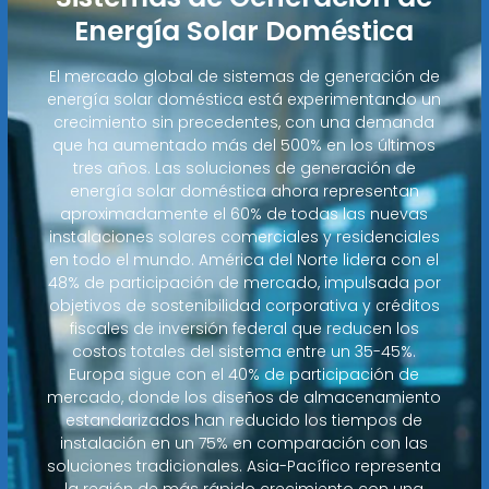
Energía Solar Doméstica
El mercado global de sistemas de generación de
energía solar doméstica está experimentando un
crecimiento sin precedentes, con una demanda
que ha aumentado más del 500% en los últimos
tres años. Las soluciones de generación de
energía solar doméstica ahora representan
aproximadamente el 60% de todas las nuevas
instalaciones solares comerciales y residenciales
en todo el mundo. América del Norte lidera con el
48% de participación de mercado, impulsada por
objetivos de sostenibilidad corporativa y créditos
fiscales de inversión federal que reducen los
costos totales del sistema entre un 35-45%.
Europa sigue con el 40% de participación de
mercado, donde los diseños de almacenamiento
estandarizados han reducido los tiempos de
instalación en un 75% en comparación con las
soluciones tradicionales. Asia-Pacífico representa
la región de más rápido crecimiento con una