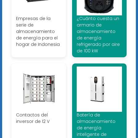
Empresas de la
¿Cuánto cuesta un
serie de
armario de
almacenamiento
almacenamiento
de energía para el
de energía
hogar de Indonesia
refrigerado por aire
de 100 kW
Contactos del
Batería de
inversor de 12 V
almacenamiento
de energía
inteligente de