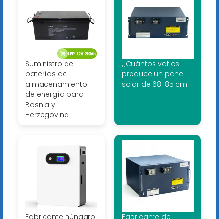
Suministro de
¿Cuántos vatios
baterías de
produce un panel
almacenamiento
solar de 68-85 cm
de energía para
Bosnia y
Herzegovina
Fabricante húngaro
Fabricante de