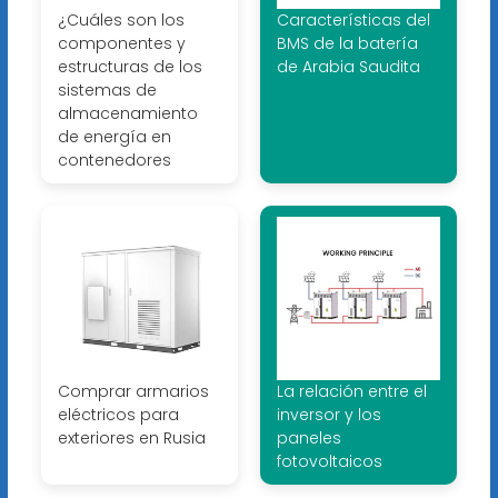
¿Cuáles son los
Características del
componentes y
BMS de la batería
estructuras de los
de Arabia Saudita
sistemas de
almacenamiento
de energía en
contenedores
Comprar armarios
La relación entre el
eléctricos para
inversor y los
exteriores en Rusia
paneles
fotovoltaicos