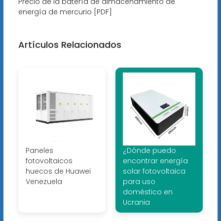
Precio de la batería de almacenamiento de
energía de mercurio [PDF]
Artículos Relacionados
Paneles
¿Dónde puedo
fotovoltaicos
encontrar energía
huecos de Huawei
solar fotovoltaica
Venezuela
para uso
doméstico en
Ucrania