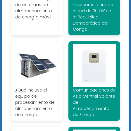
de sistemas de
inversores fuera de
almacenamiento
la red de 20 kW en
de energía móvil
la República
Democrática del
Congo
¿Qué incluye el
Comunicaciones de
equipo de
Asia Central Volante
procesamiento de
de
almacenamiento
Almacenamiento
de energía
de Energía