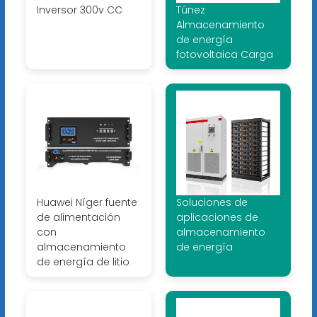
Inversor 300v CC
Túnez
Almacenamiento
de energía
fotovoltaica Carga
Huawei Níger fuente
Soluciones de
de alimentación
aplicaciones de
con
almacenamiento
almacenamiento
de energía
de energía de litio