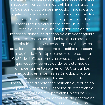
en todo el mundo. América del Norte lidera con el
48% de participación de mercado, impulsada por
objetivos de sostenibilidad corporativa y créditos
fiscales de inversión federal que reducen los
costos totales del sistema entre un 35-45%.
Europa sigue con el 40% de participación de
mercado, donde los diseños de almacenamiento
estandarizados han reducido los tiempos de
instalación en un 75% en comparación con las
soluciones tradicionales. Asia-Pacífico representa
la región de más rápido crecimiento con una
CAGR del 60%, con innovaciones de fabricación
que reducen los precios de los sistemas de
almacenamiento solar en un 30% anual. Los
mercados emergentes están adoptando la
generación solar doméstica para la
independencia energética residencial, reducción
de picos comerciales y respaldo de emergencia,
con períodos de recuperación típicos de 2-4
años. Las instalaciones modernas de generación
solar doméstica ahora cuentan con sistemas