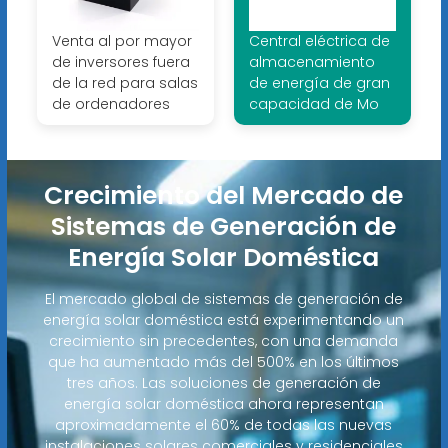
Venta al por mayor
Central eléctrica de
de inversores fuera
almacenamiento
de la red para salas
de energía de gran
de ordenadores
capacidad de Mo
Crecimiento del Mercado de
Sistemas de Generación de
Energía Solar Doméstica
El mercado global de sistemas de generación de
energía solar doméstica está experimentando un
crecimiento sin precedentes, con una demanda
que ha aumentado más del 500% en los últimos
tres años. Las soluciones de generación de
energía solar doméstica ahora representan
aproximadamente el 60% de todas las nuevas
instalaciones solares comerciales y residenciales