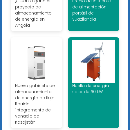
¿Cuánto gana el
Precio de la fuente
proyecto de
de alimentación
almacenamiento
portátil de
de energía en
Suazilandia
Angola
Nuevo gabinete de
Huella de energía
almacenamiento
solar de 50 kW
de energía de flujo
líquido
íntegramente de
vanadio de
Kazajstán