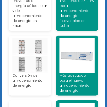
proyectos de
inversores de 3 0 kW
energía eólica solar
para
y de
almacenamiento
almacenamiento
de energía
de energía en
fotovoltaica en
Nauru
Cuba
Conversión de
Más adecuado
almacenamiento
para el nuevo
de energía
almacenamiento
de energía