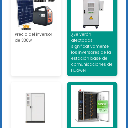
Precio del inversor
¿Se verán
de 330w
afectados
significativamente
los inversores de la
estación base de
comunicaciones de
Huawei