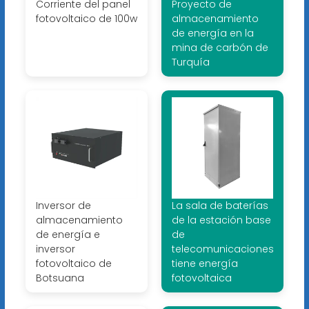
Corriente del panel
Proyecto de
fotovoltaico de 100w
almacenamiento
de energía en la
mina de carbón de
Turquía
Inversor de
La sala de baterías
almacenamiento
de la estación base
de energía e
de
inversor
telecomunicaciones
fotovoltaico de
tiene energía
Botsuana
fotovoltaica