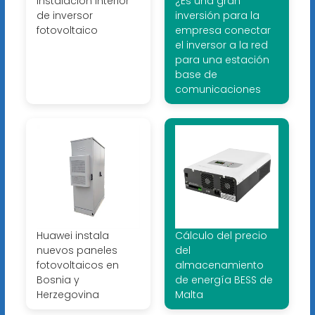
Instalación interior
¿Es una gran
de inversor
inversión para la
fotovoltaico
empresa conectar
el inversor a la red
para una estación
base de
comunicaciones
Huawei instala
Cálculo del precio
nuevos paneles
del
fotovoltaicos en
almacenamiento
Bosnia y
de energía BESS de
Herzegovina
Malta