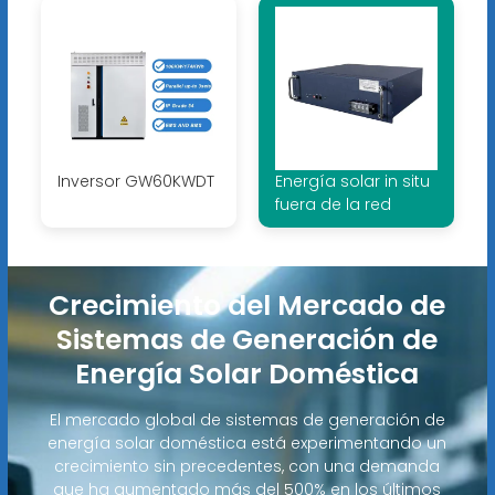
Inversor GW60KWDT
Energía solar in situ
fuera de la red
Crecimiento del Mercado de
Sistemas de Generación de
Energía Solar Doméstica
El mercado global de sistemas de generación de
energía solar doméstica está experimentando un
crecimiento sin precedentes, con una demanda
que ha aumentado más del 500% en los últimos