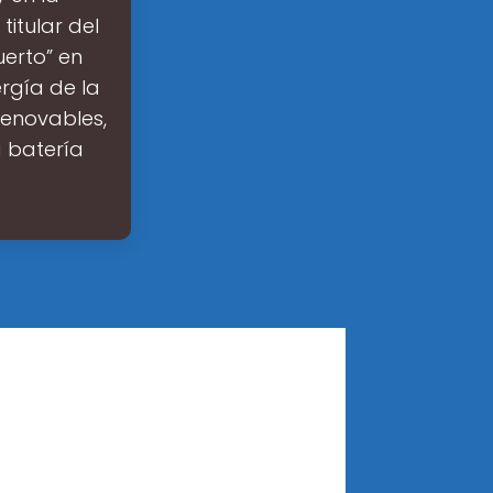
itular del
erto” en
rgía de la
renovables,
 batería