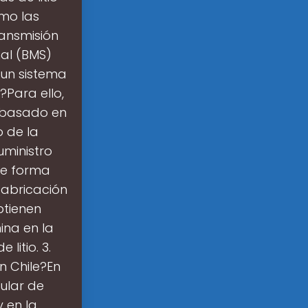
omo las
ransmisión
nal (BMS)
un sistema
Para ello,
 basado en
o de la
uministro
de forma
fabricación
btienen
ina en la
litio. 3.
en Chile?En
ular de
 en la