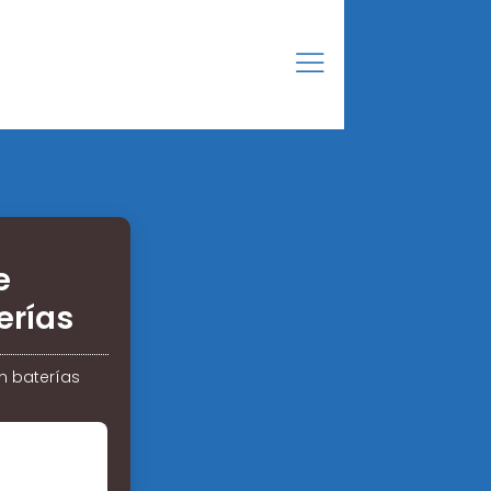
e
erías
n baterías