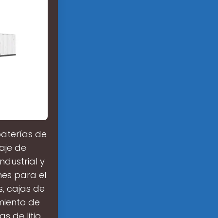
baterías de
aje de
ndustrial y
nes para el
, cajas de
miento de
s de litio