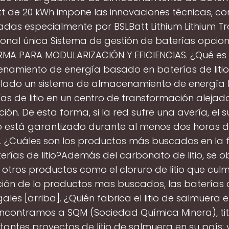
t de 20 kWh impone las innovaciones técnicas, c
adas especialmente por BSLBatt Lithium Lithium T
ional única Sistema de gestión de baterías opcio
MA PARA MODULARIZACIÓN Y EFICIENCIAS. ¿Qué es 
namiento de energía basado en baterías de litio?
talado un sistema de almacenamiento de energía
as de litio en un centro de transformación alejad
ión. De esta forma, si la red sufre una avería, el s
co está garantizado durante al menos dos horas 
¿Cuáles son los productos más buscados en la 
erías de litio?Además del carbonato de litio, se o
otros productos como el cloruro de litio que culm
ión de lo productos mas buscados, las baterías de 
les [arriba]. ¿Quién fabrica el litio de salmuera 
 encontramos a SQM (Sociedad Química Minera), tit
tantes proyectos de litio de salmuera en su país; y