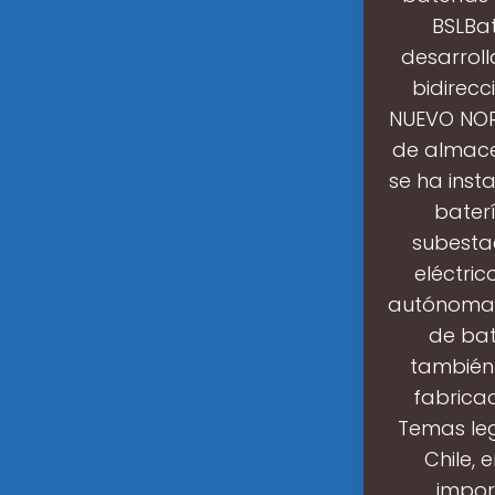
BSLBat
desarroll
bidirecc
NUEVO NOR
de almace
se ha ins
baterí
subestac
eléctri
autónoma. 
de bat
también 
fabricac
Temas lega
Chile,
impor