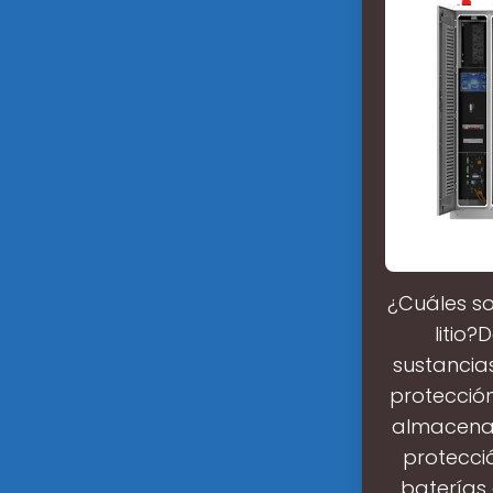
¿Cuáles so
litio
sustancias
protección
almacenaj
protecci
baterías 