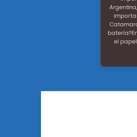
Argentina
importa
Catamarca
batería?En
el pape