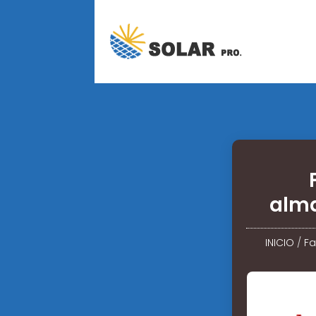
alma
INICIO
/
Fa