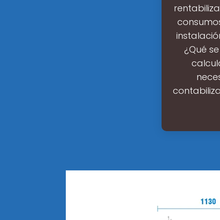
rentabiliz
consumos 
instalaci
¿Qué se
calcul
nece
contabili