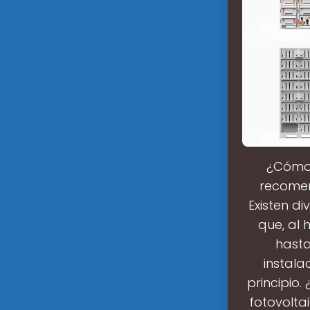
¿Cómo 
recomen
Existen d
que, al 
hasta
instala
principio.
fotovoltai