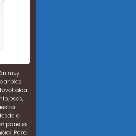
ión muy
paneles.
tovoltaica
ntajosos,
uestra
desde el
 en paneles
icial. Para