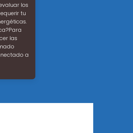
evaluar los
equerir tu
ergéticas.
ica?Para
cer las
imado
onectado a