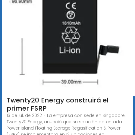
Twenty20 Energy construirá el
primer FSRP
13 de jul. de 2022 · La empresa con sede en Singapore,
Twenty20 Energy, anunció que su solución patentada
Power Island Floating Storage Regasification & Power
(FSRP) se implementará en 12 ubicaciones en