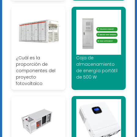
¿Cuál es la
Caja de
proporción de
almacenamiento
componentes del
de energía portátil
proyecto
de 500 W
fotovoltaico