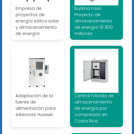
Empresa de
Burkina Faso
proyectos de
Proyecto de
energía eólica solar
almacenamiento
y almacenamiento
de energía 10 800
de energía
millones
Adaptación de la
Central híbrida de
fuente de
almacenamiento
alimentación para
de energía por
exteriores Huawei
compresión en
Costa Rica