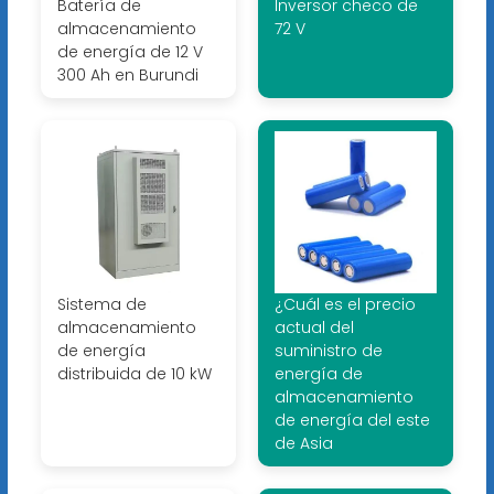
Batería de
Inversor checo de
almacenamiento
72 V
de energía de 12 V
300 Ah en Burundi
Sistema de
¿Cuál es el precio
almacenamiento
actual del
de energía
suministro de
distribuida de 10 kW
energía de
almacenamiento
de energía del este
de Asia