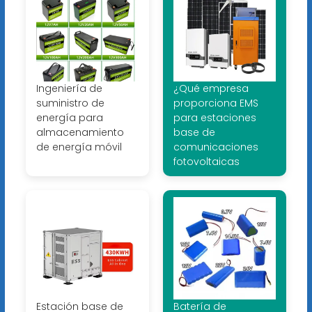
Ingeniería de
¿Qué empresa
suministro de
proporciona EMS
energía para
para estaciones
almacenamiento
base de
de energía móvil
comunicaciones
fotovoltaicas
Estación base de
Batería de