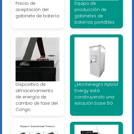
Precio de
Equipo de
aceptación del
producción de
gabinete de batería
gabinetes de
baterías portátiles
Dispositivo de
¿Montenegro Hybrid
almacenamiento
Energy está
de energía de
construyendo una
cambio de fase del
estación base 5G
Congo