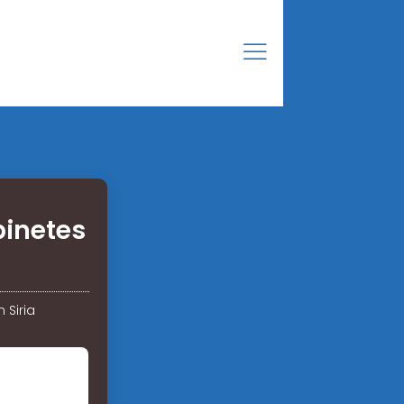
binetes
 Siria