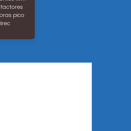
 factores
horas pico
direc