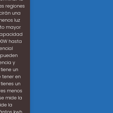
as regiones
cirán una
menos luz
nto mayor
 capacidad
300W hasta
encial
a pueden
encia y
 tiene un
 tener en
 tienes un
res menos
se mide la
de la
uántos kwh