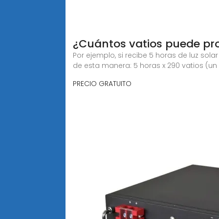
¿Cuántos vatios puede pro
Por ejemplo, si recibe 5 horas de luz sol
de esta manera: 5 horas x 290 vatios (un
PRECIO GRATUITO