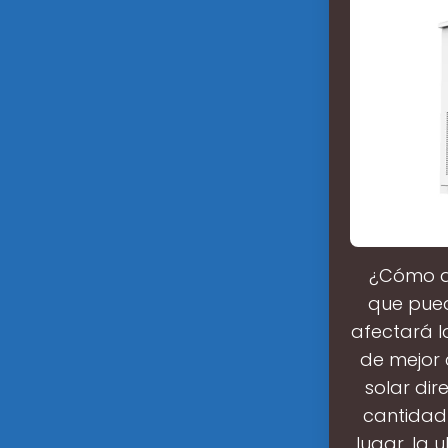
¿Cómo af
que pued
afectará l
de mejor 
solar di
cantidad
lugar, la 