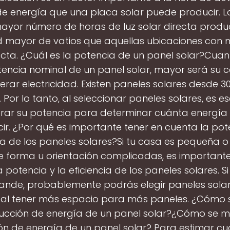
e energía que una placa solar puede producir. L
ayor número de horas de luz solar directa produ
 mayor de vatios que aquellas ubicaciones con 
recta. ¿Cuál es la potencia de un panel solar?Cua
tencia nominal de un panel solar, mayor será su
rar electricidad. Existen paneles solares desde 
 Por lo tanto, al seleccionar paneles solares, es es
rar su potencia para determinar cuánta energí
ir. ¿Por qué es importante tener en cuenta la pot
ia de los paneles solares?Si tu casa es pequeña o
e forma u orientación complicadas, es importante
 potencia y la eficiencia de los paneles solares. Si
rande, probablemente podrás elegir paneles sola
s al tener más espacio para más paneles. ¿Cómo 
ucción de energía de un panel solar?¿Cómo se mi
n de energía de un panel solar? Para estimar c