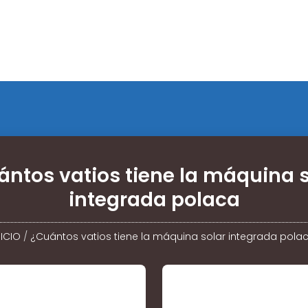
ántos vatios tiene la máquina s
integrada polaca
NICIO
/
¿Cuántos vatios tiene la máquina solar integrada pola