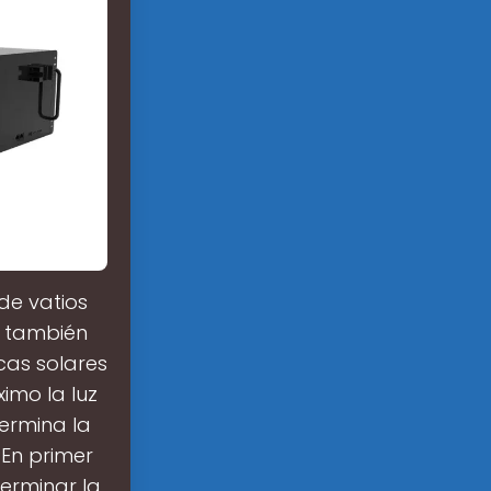
de vatios
r también
cas solares
imo la luz
ermina la
En primer
terminar la