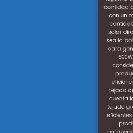
cantidad d
con un m
cantidad
solar di
sea la po
para gene
600W.
conside
produc
eficienc
tejado d
cuenta la
tejado g
eficiente
prod
producció