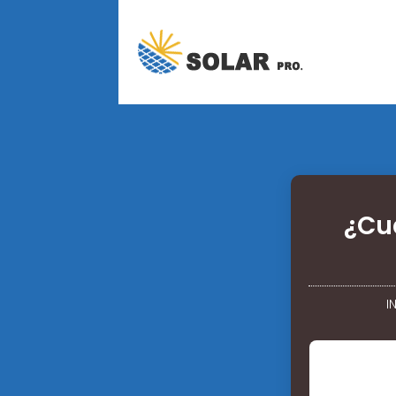
¿Cu
I