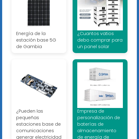
Energía de la
¿Cuantos vatios
estación base 5G
debo comprar para
de Gambia
un panel solar
¿Pueden las
Empresa de
pequeñas
personalización de
estaciones base de
baterías de
comunicaciones
almacenamiento
generar electricidad
de energía de