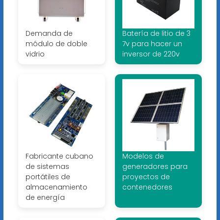
Demanda de
Batería de litio de 3
módulo de doble
7v para hacer un
vidrio
inversor de 220v
Fabricante cubano
Modelos de
de sistemas
generadores para
portátiles de
proyectos de
almacenamiento
contenedores
de energía