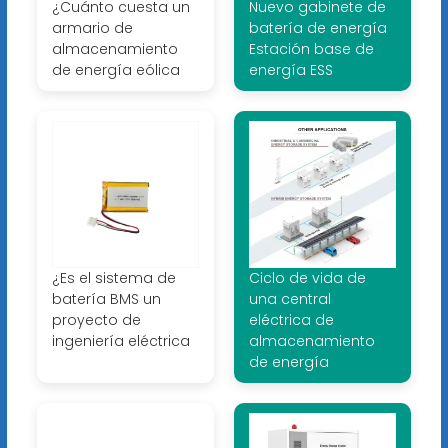
¿Cuánto cuesta un
Nuevo gabinete de
armario de
batería de energía
almacenamiento
Estación base de
de energía eólica
energía ESS
¿Es el sistema de
Ciclo de vida de
batería BMS un
una central
proyecto de
eléctrica de
ingeniería eléctrica
almacenamiento
de energía