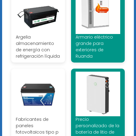
Argelia
Armario eléctrico
almacenamiento
grande para
de energía con
exteriores de
refrigeración líquida
Ruanda
Fabricantes de
Precio
paneles
personalizado de la
fotovoltaicos tipo p
batería de litio de