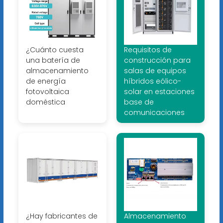
¿Cuánto cuesta
Requisitos de
una batería de
construcción para
almacenamiento
salas de equipos
de energía
híbridos eólico-
fotovoltaica
solar en estaciones
doméstica
base de
comunicaciones
¿Hay fabricantes de
Almacenamiento