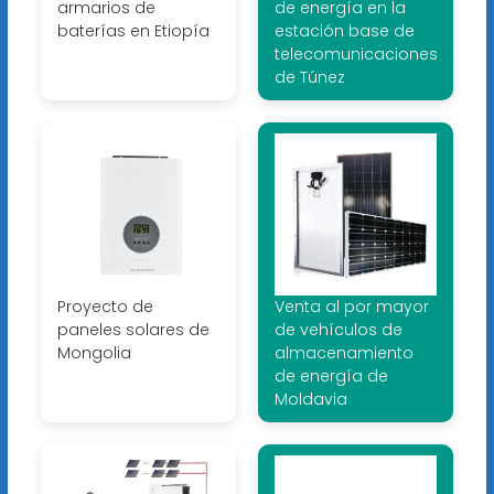
armarios de
de energía en la
baterías en Etiopía
estación base de
telecomunicaciones
de Túnez
Proyecto de
Venta al por mayor
paneles solares de
de vehículos de
Mongolia
almacenamiento
de energía de
Moldavia