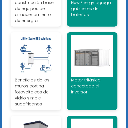
construcción base
New Energy agrega
de equipos de
gabinetes de
almacenamiento
baterías
de energía
Beneficios de los
Motor trifásico
muros cortina
conectado al
fotovoltaicos de
inversor
vidrio simple
sudafricanos