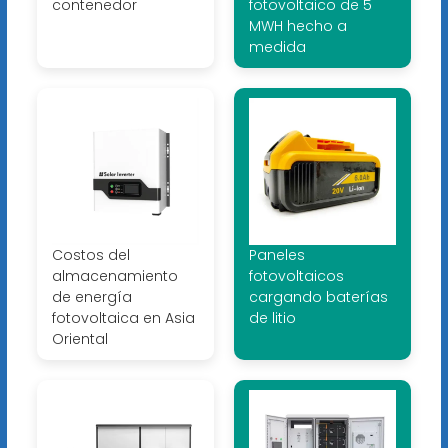
contenedor
fotovoltaico de 5
MWH hecho a
medida
Costos del
Paneles
almacenamiento
fotovoltaicos
de energía
cargando baterías
fotovoltaica en Asia
de litio
Oriental