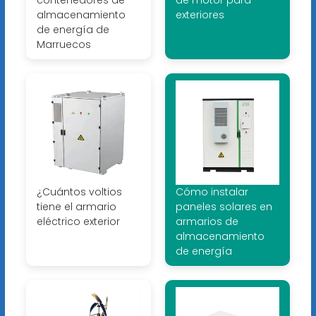
contenedores de
de motor para
almacenamiento
exteriores
de energía de
Marruecos
¿Cuántos voltios
Cómo instalar
tiene el armario
paneles solares en
eléctrico exterior
armarios de
almacenamiento
de energía