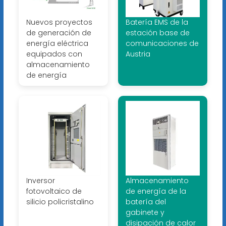
Nuevos proyectos
Batería EMS de la
de generación de
estación base de
energía eléctrica
comunicaciones de
equipados con
Austria
almacenamiento
de energía
Inversor
Almacenamiento
fotovoltaico de
de energía de la
silicio policristalino
batería del
gabinete y
disipación de calor