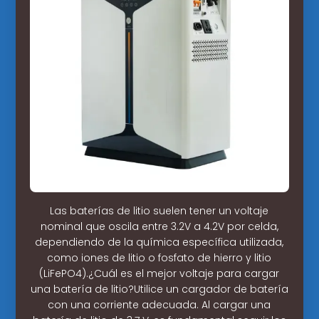
Las baterías de litio suelen tener un voltaje
nominal que oscila entre 3.2V a 4.2V por celda,
dependiendo de la química específica utilizada,
como iones de litio o fosfato de hierro y litio
(LiFePO4).¿Cuál es el mejor voltaje para cargar
una batería de litio?Utilice un cargador de batería
con una corriente adecuada. Al cargar una