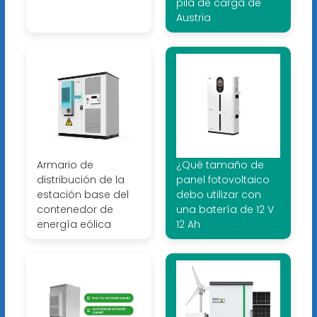
pila de carga de
Austria
Armario de
¿Qué tamaño de
distribución de la
panel fotovoltaico
estación base del
debo utilizar con
contenedor de
una batería de 12 V
energía eólica
12 Ah