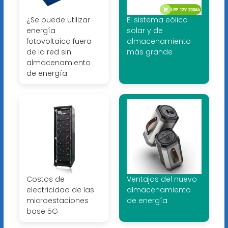
¿Se puede utilizar
El sistema eólico
energía
solar y de
fotovoltaica fuera
almacenamiento
de la red sin
más grande
almacenamiento
de energía
Costos de
Ventajas del nuevo
electricidad de las
almacenamiento
microestaciones
de energía
base 5G