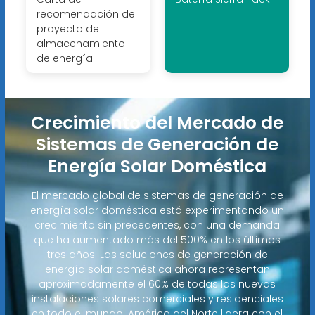
recomendación de
proyecto de
almacenamiento
de energía
Crecimiento del Mercado de
Sistemas de Generación de
Energía Solar Doméstica
El mercado global de sistemas de generación de
energía solar doméstica está experimentando un
crecimiento sin precedentes, con una demanda
que ha aumentado más del 500% en los últimos
tres años. Las soluciones de generación de
energía solar doméstica ahora representan
aproximadamente el 60% de todas las nuevas
instalaciones solares comerciales y residenciales
en todo el mundo. América del Norte lidera con el