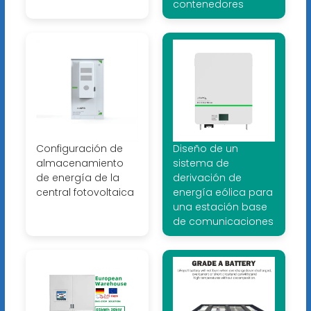
contenedores
Configuración de
Diseño de un
almacenamiento
sistema de
de energía de la
derivación de
central fotovoltaica
energía eólica para
una estación base
de comunicaciones