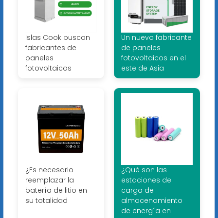
Islas Cook buscan
Un nuevo fabricante
fabricantes de
de paneles
paneles
fotovoltaicos en el
fotovoltaicos
este de Asia
¿Es necesario
¿Qué son las
reemplazar la
estaciones de
batería de litio en
carga de
su totalidad
almacenamiento
de energía en