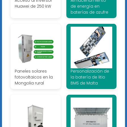
Acceso al inversor
Almacenamiento
Huawei de 250 kW
de energía en
baterías de azufre
Paneles solares
Personalización de
fotovoltaicos en la
la batería de litio
Mongolia rural
BMS de Malta