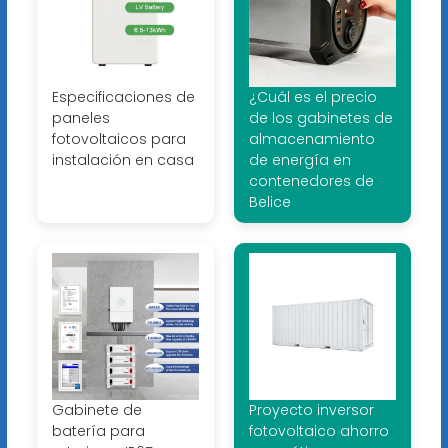
Especificaciones de
¿Cuál es el precio
paneles
de los gabinetes de
fotovoltaicos para
almacenamiento
instalación en casa
de energía en
contenedores de
Belice
Gabinete de
Proyecto inversor
batería para
fotovoltaico ahorro