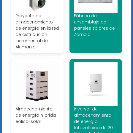
Proyecto de
Fábrica de
almacenamiento
ensamblaje de
de energía en la red
paneles solares de
de distribución
Zambia
incremental de
Alemania
Almacenamiento
Inversor de
de energía híbrida
almacenamiento
eólica-solar
de energía
fotovoltaica de 20