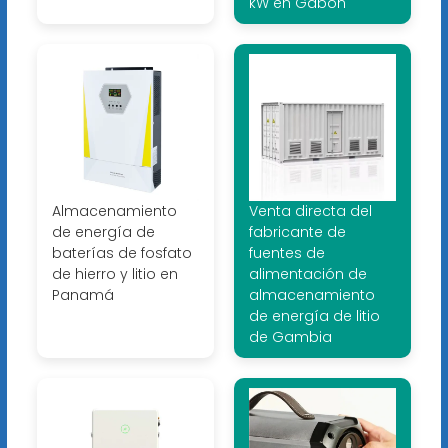
kW en Gabón
Almacenamiento
Venta directa del
de energía de
fabricante de
baterías de fosfato
fuentes de
de hierro y litio en
alimentación de
Panamá
almacenamiento
de energía de litio
de Gambia