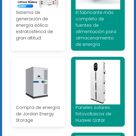
Sistema de
El fabricante más
generación de
completo de
energía eólica
fuentes de
estratosférica de
alimentación para
gran altitud
almacenamiento
de energía
Compra de energía
Paneles solares
de Jordan Energy
fotovoltaicos de
Storage
Huawei Qatar