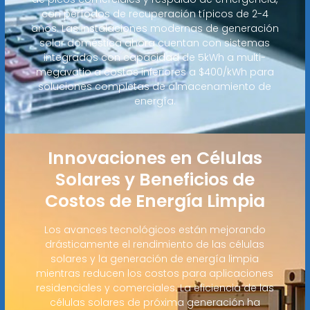
con períodos de recuperación típicos de 2-4
años. Las instalaciones modernas de generación
solar doméstica ahora cuentan con sistemas
integrados con capacidad de 5kWh a multi-
megavatio a costos inferiores a $400/kWh para
soluciones completas de almacenamiento de
energía.
Innovaciones en Células
Solares y Beneficios de
Costos de Energía Limpia
Los avances tecnológicos están mejorando
drásticamente el rendimiento de las células
solares y la generación de energía limpia
mientras reducen los costos para aplicaciones
residenciales y comerciales. La eficiencia de las
células solares de próxima generación ha