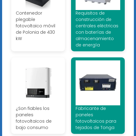
Contenedor
Requisitos de
plegable
construcción de
fotovoltaico móvil
centrales eléctricas
de Polonia de 430
con baterías de
kW
almacenamiento
de energía
¿Son fiables los
Fabricante de
paneles
paneles
fotovoltaicos de
fotovoltaicos para
bajo consumo
tejados de Tonga