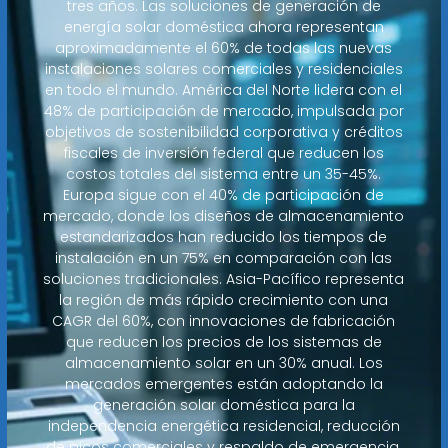
tres años. Las soluciones de generación de
energía solar doméstica ahora representan
aproximadamente el 60% de todas las nuevas
instalaciones solares comerciales y residenciales
en todo el mundo. América del Norte lidera con el
48% de participación de mercado, impulsada por
objetivos de sostenibilidad corporativa y créditos
fiscales de inversión federal que reducen los
costos totales del sistema entre un 35-45%.
Europa sigue con el 40% de participación de
mercado, donde los diseños de almacenamiento
estandarizados han reducido los tiempos de
instalación en un 75% en comparación con las
soluciones tradicionales. Asia-Pacífico representa
la región de más rápido crecimiento con una
CAGR del 60%, con innovaciones de fabricación
que reducen los precios de los sistemas de
almacenamiento solar en un 30% anual. Los
mercados emergentes están adoptando la
generación solar doméstica para la
independencia energética residencial, reducción
de picos comerciales y respaldo de emergencia,