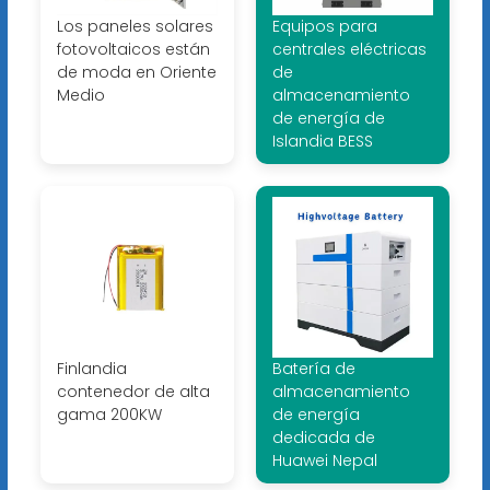
Los paneles solares
Equipos para
fotovoltaicos están
centrales eléctricas
de moda en Oriente
de
Medio
almacenamiento
de energía de
Islandia BESS
Finlandia
Batería de
contenedor de alta
almacenamiento
gama 200KW
de energía
dedicada de
Huawei Nepal