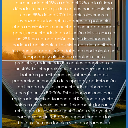
aumentado del 15% a más del 22% en la última
década, mientras que los costos han disminuido
en un 85% desde 2010. Los microinversores
avanzados y los optimizadores de potencia
ahora maximizan la cosecha de energía de cada
panel, aumentando la producción del sistema en
un 25% en comparación con los inversores de
cadena tradicionales. Los sistemas de monitoreo
inteligente proporcionan datos de rendimiento en
tiempo real y alertas de mantenimiento
predictivo, reduciendo los costos operativos en
un 40%. La integración del almacenamiento de
baterías permite que los sistemas solares
proporcionen energía de respaldo y optimización
de tiempo de uso, aumentando el ahorro de
energía en un 50-70%. Estas innovaciones han
mejorado significativamente el ROI, con proyectos
solares residenciales que típicamente logran el
retorno de la inversión en 4-7 años y proyectos
comerciales en 3-5 años dependiendo de las
tarifas eléctricas locales y los programas de