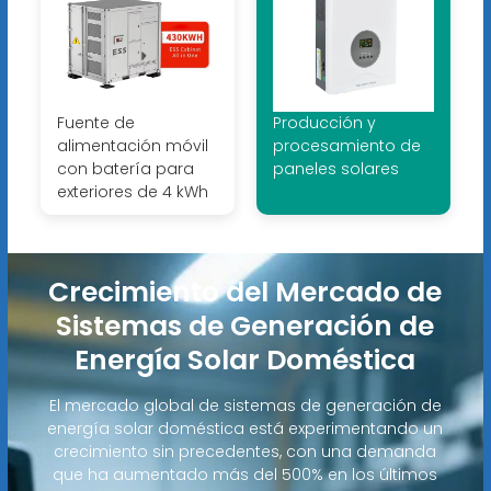
Fuente de
Producción y
alimentación móvil
procesamiento de
con batería para
paneles solares
exteriores de 4 kWh
Crecimiento del Mercado de
Sistemas de Generación de
Energía Solar Doméstica
El mercado global de sistemas de generación de
energía solar doméstica está experimentando un
crecimiento sin precedentes, con una demanda
que ha aumentado más del 500% en los últimos