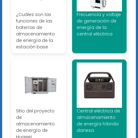
¿Cuáles son las
Frecuencia y voltaje
funciones de las
de generación de
baterías de
energía de la
almacenamiento
central eléctrica
de energía de la
estación base
Sitio del proyecto
Central eléctrica de
de
almacenamiento
almacenamiento
de energía híbrida
de energía de
danesa
Huawei