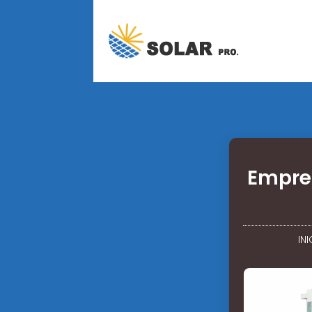
Empres
INI