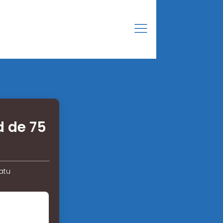
d de 75
atu