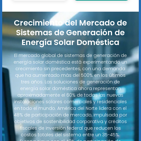
Crecimiento del Mercado de
Sistemas de Generación de
Energía Solar Doméstica
El mercado global de sistemas de generación de
energía solar doméstica está experimentando un
crecimiento sin precedentes, con una demanda
que ha aumentado más del 500% en los últimos
tres años. Las soluciones de generación de
energía solar doméstica ahora representan
aproximadamente el 60% de todas las nuevas
instalaciones solares comerciales y residenciales
en todo el mundo. América del Norte lidera con el
48% de participación de mercado, impulsada por
objetivos de sostenibilidad corporativa y créditos
fiscales de inversión federal que reducen los
costos totales del sistema entre un 35-45%.