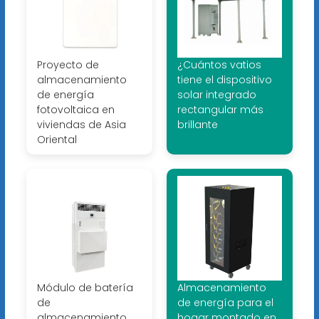
Proyecto de
¿Cuántos vatios
almacenamiento
tiene el dispositivo
de energía
solar integrado
fotovoltaica en
rectangular más
viviendas de Asia
brillante
Oriental
Módulo de batería
Almacenamiento
de
de energía para el
almacenamiento
hogar montado en