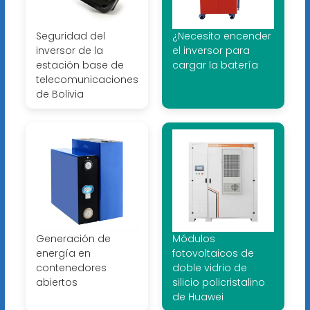
Seguridad del
¿Necesito encender
inversor de la
el inversor para
estación base de
cargar la batería
telecomunicaciones
de Bolivia
Generación de
Módulos
energía en
fotovoltaicos de
contenedores
doble vidrio de
abiertos
silicio policristalino
de Huawei