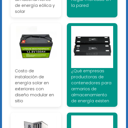
de energía eólica y
la pared
solar
Costo de
¿Qué empresas
instalación de
productoras de
energía solar en
contenedores para
exteriores con
armarios de
diseño modular en
almacenamiento
sitio
de energía existen