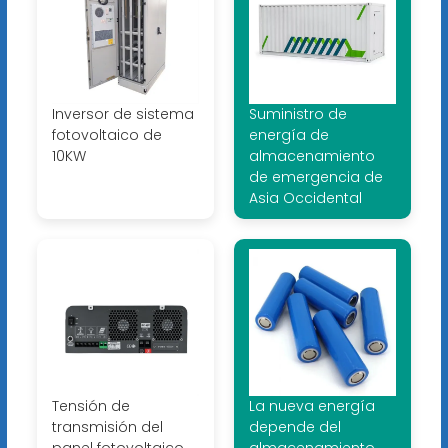
Inversor de sistema
Suministro de
fotovoltaico de
energía de
10KW
almacenamiento
de emergencia de
Asia Occidental
Tensión de
La nueva energía
transmisión del
depende del
panel fotovoltaico
almacenamiento