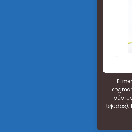
El me
segment
públic
tejados),