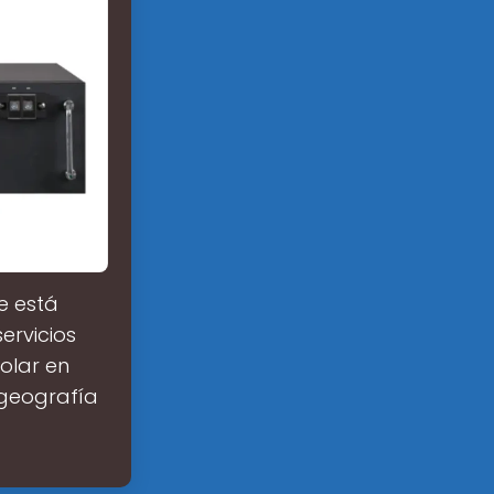
e está
ervicios
olar en
 geografía