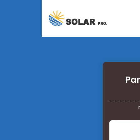
Pan
I