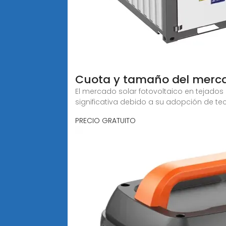
Cuota y tamaño del mercad
El mercado solar fotovoltaico en tejados
significativa debido a su adopción de te
PRECIO GRATUITO