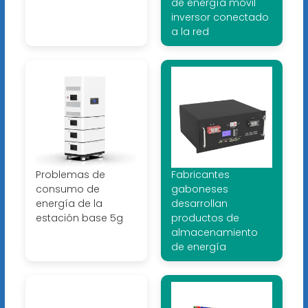
de energía móvil
inversor conectado
a la red
Problemas de
Fabricantes
consumo de
gaboneses
energía de la
desarrollan
estación base 5g
productos de
almacenamiento
de energía