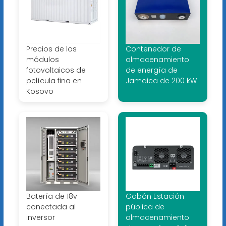
Precios de los
Contenedor de
módulos
almacenamiento
fotovoltaicos de
de energía de
película fina en
Jamaica de 200 kW
Kosovo
Batería de 18v
Gabón Estación
conectada al
pública de
inversor
almacenamiento