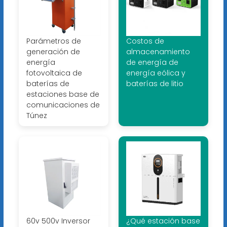
Parámetros de
Costos de
generación de
almacenamiento
energía
de energía de
fotovoltaica de
energía eólica y
baterías de
baterías de litio
estaciones base de
comunicaciones de
Túnez
60v 500v Inversor
¿Qué estación base