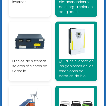
inversor
almacenamiento
de energía solar de
Bangladesh
Precios de sistemas
¿Cuál es el costo de
solares eficientes en
los gabinetes de las
Somalia
estaciones de
baterías de litio