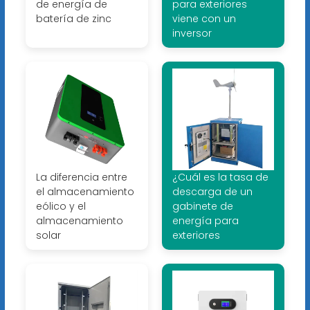
de energía de
para exteriores
batería de zinc
viene con un
inversor
La diferencia entre
¿Cuál es la tasa de
el almacenamiento
descarga de un
eólico y el
gabinete de
almacenamiento
energía para
solar
exteriores