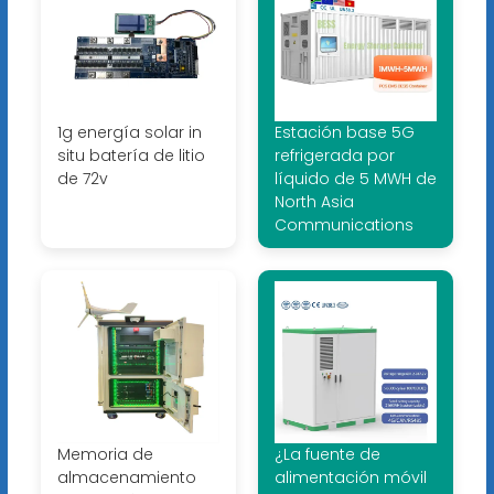
1g energía solar in
Estación base 5G
situ batería de litio
refrigerada por
de 72v
líquido de 5 MWH de
North Asia
Communications
Memoria de
¿La fuente de
almacenamiento
alimentación móvil