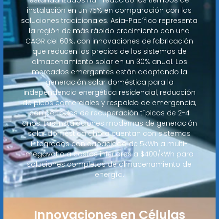
instalación en un 75% en comparación con las
soluciones tradicionales. Asia-Pacífico representa
la región de más rápido crecimiento con una
CAGR del 60%, con innovaciones de fabricación
que reducen los precios de los sistemas de
almacenamiento solar en un 30% anual. Los
mercados emergentes están adoptando la
generación solar doméstica para la
independencia energética residencial, reducción
de picos comerciales y respaldo de emergencia,
con períodos de recuperación típicos de 2-4
años. Las instalaciones modernas de generación
solar doméstica ahora cuentan con sistemas
integrados con capacidad de 5kWh a multi-
megavatio a costos inferiores a $400/kWh para
soluciones completas de almacenamiento de
energía.
Innovaciones en Células