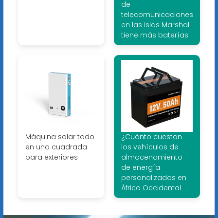
de
telecomunicaciones
en las Islas Marshall
tiene más baterías
Máquina solar todo
¿Cuánto cuestan
en uno cuadrada
los vehículos de
para exteriores
almacenamiento
de energía
personalizados en
África Occidental