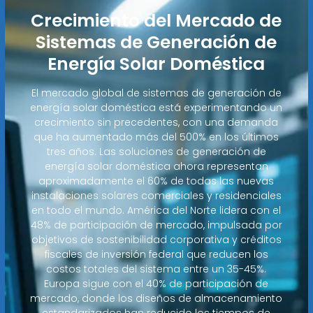
Crecimiento del Mercado de
Sistemas de Generación de
Energía Solar Doméstica
El mercado global de sistemas de generación de
energía solar doméstica está experimentando un
crecimiento sin precedentes, con una demanda
que ha aumentado más del 500% en los últimos
tres años. Las soluciones de generación de
energía solar doméstica ahora representan
aproximadamente el 60% de todas las nuevas
instalaciones solares comerciales y residenciales
en todo el mundo. América del Norte lidera con el
48% de participación de mercado, impulsada por
objetivos de sostenibilidad corporativa y créditos
fiscales de inversión federal que reducen los
costos totales del sistema entre un 35-45%.
Europa sigue con el 40% de participación de
mercado, donde los diseños de almacenamiento
estandarizados han reducido los tiempos de