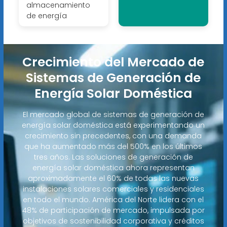
almacenamiento
de energía
Crecimiento del Mercado de
Sistemas de Generación de
Energía Solar Doméstica
El mercado global de sistemas de generación de
energía solar doméstica está experimentando un
crecimiento sin precedentes, con una demanda
que ha aumentado más del 500% en los últimos
tres años. Las soluciones de generación de
energía solar doméstica ahora representan
aproximadamente el 60% de todas las nuevas
instalaciones solares comerciales y residenciales
en todo el mundo. América del Norte lidera con el
48% de participación de mercado, impulsada por
objetivos de sostenibilidad corporativa y créditos