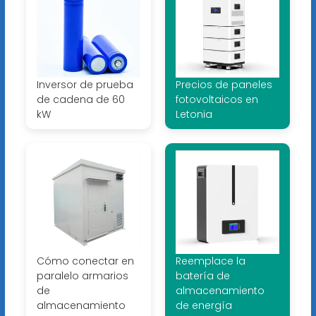
Inversor de prueba
Precios de paneles
de cadena de 60
fotovoltaicos en
kW
Letonia
Cómo conectar en
Reemplace la
paralelo armarios
batería de
de
almacenamiento
almacenamiento
de energía