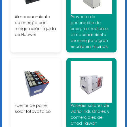
Almacenamiento
Proyecto de
de energía con
generación de
refrigeración líquida
energía mediante
de Huawei
almacenamiento
de energía a gran
escala en Filipinas
Fuente de panel
Paneles solares de
solar fotovoltaico
vidrio industriales y
comerciales de
Chad Taiwán