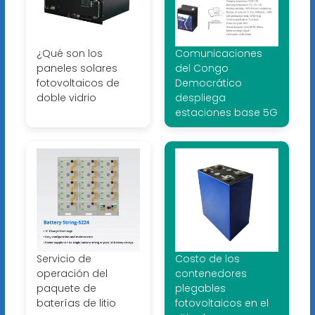
¿Qué son los
Comunicaciones
paneles solares
del Congo
fotovoltaicos de
Democrático
doble vidrio
despliega
estaciones base 5G
Servicio de
Costo de los
operación del
contenedores
paquete de
plegables
baterías de litio
fotovoltaicos en el