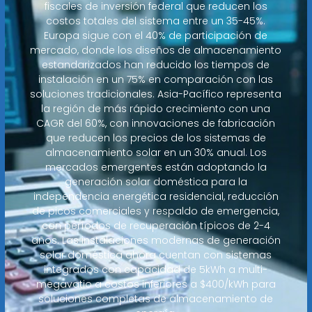
fiscales de inversión federal que reducen los
costos totales del sistema entre un 35-45%.
Europa sigue con el 40% de participación de
mercado, donde los diseños de almacenamiento
estandarizados han reducido los tiempos de
instalación en un 75% en comparación con las
soluciones tradicionales. Asia-Pacífico representa
la región de más rápido crecimiento con una
CAGR del 60%, con innovaciones de fabricación
que reducen los precios de los sistemas de
almacenamiento solar en un 30% anual. Los
mercados emergentes están adoptando la
generación solar doméstica para la
independencia energética residencial, reducción
de picos comerciales y respaldo de emergencia,
con períodos de recuperación típicos de 2-4
años. Las instalaciones modernas de generación
solar doméstica ahora cuentan con sistemas
integrados con capacidad de 5kWh a multi-
megavatio a costos inferiores a $400/kWh para
soluciones completas de almacenamiento de