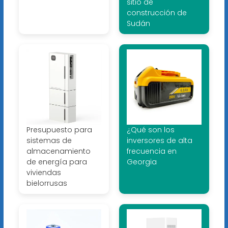
sitio de
construcción de
Sudán
Presupuesto para
¿Qué son los
sistemas de
inversores de alta
almacenamiento
frecuencia en
de energía para
Georgia
viviendas
bielorrusas