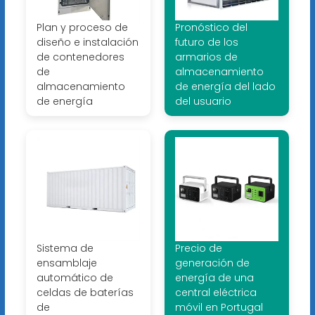
Plan y proceso de
Pronóstico del
diseño e instalación
futuro de los
de contenedores
armarios de
de
almacenamiento
almacenamiento
de energía del lado
de energía
del usuario
Sistema de
Precio de
ensamblaje
generación de
automático de
energía de una
celdas de baterías
central eléctrica
de
móvil en Portugal