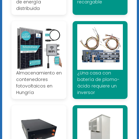
de energía
recargable
distribuida
Almacenamiento en
¿Una casa con
contenedores
batería de plomo-
fotovoltaicos en
ácido requiere un
Hungría
inversor