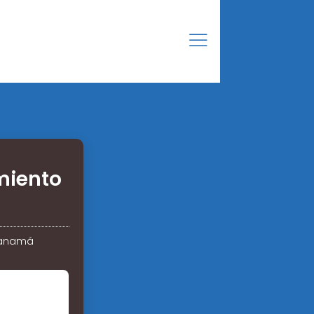
miento
Panamá