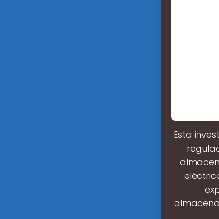
Esta inves
regula
almacena
eléctri
exp
almacenam