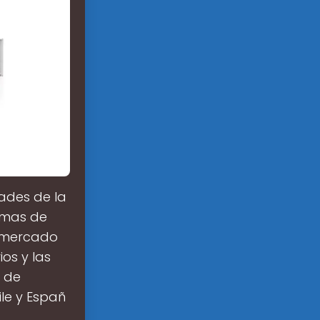
dades de la
emas de
l mercado
os y las
s de
le y Españ