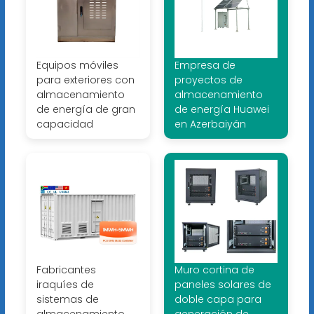
Equipos móviles
Empresa de
para exteriores con
proyectos de
almacenamiento
almacenamiento
de energía de gran
de energía Huawei
capacidad
en Azerbaiyán
Fabricantes
Muro cortina de
iraquíes de
paneles solares de
sistemas de
doble capa para