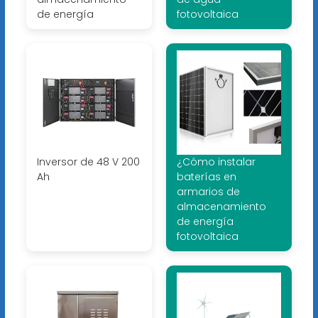
de energía
fotovoltaica
Inversor de 48 V 200
¿Cómo instalar
Ah
baterías en
armarios de
almacenamiento
de energía
fotovoltaica