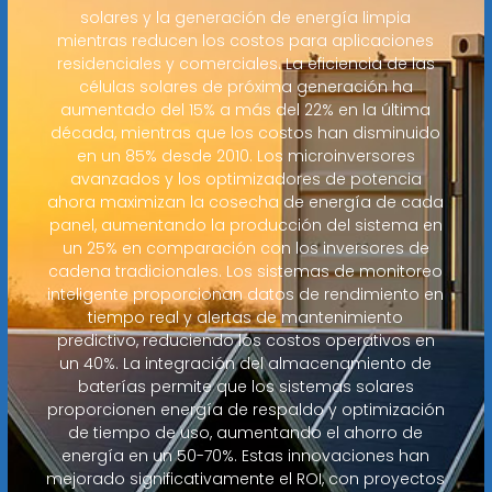
solares y la generación de energía limpia
mientras reducen los costos para aplicaciones
residenciales y comerciales. La eficiencia de las
células solares de próxima generación ha
aumentado del 15% a más del 22% en la última
década, mientras que los costos han disminuido
en un 85% desde 2010. Los microinversores
avanzados y los optimizadores de potencia
ahora maximizan la cosecha de energía de cada
panel, aumentando la producción del sistema en
un 25% en comparación con los inversores de
cadena tradicionales. Los sistemas de monitoreo
inteligente proporcionan datos de rendimiento en
tiempo real y alertas de mantenimiento
predictivo, reduciendo los costos operativos en
un 40%. La integración del almacenamiento de
baterías permite que los sistemas solares
proporcionen energía de respaldo y optimización
de tiempo de uso, aumentando el ahorro de
energía en un 50-70%. Estas innovaciones han
mejorado significativamente el ROI, con proyectos