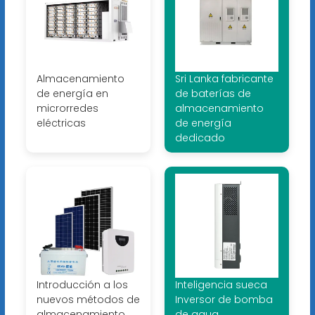
Almacenamiento
Sri Lanka fabricante
de energía en
de baterías de
microrredes
almacenamiento
eléctricas
de energía
dedicado
Introducción a los
Inteligencia sueca
nuevos métodos de
Inversor de bomba
almacenamiento
de agua