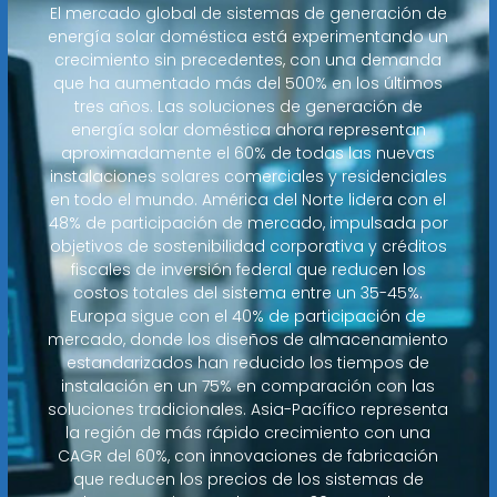
El mercado global de sistemas de generación de
energía solar doméstica está experimentando un
crecimiento sin precedentes, con una demanda
que ha aumentado más del 500% en los últimos
tres años. Las soluciones de generación de
energía solar doméstica ahora representan
aproximadamente el 60% de todas las nuevas
instalaciones solares comerciales y residenciales
en todo el mundo. América del Norte lidera con el
48% de participación de mercado, impulsada por
objetivos de sostenibilidad corporativa y créditos
fiscales de inversión federal que reducen los
costos totales del sistema entre un 35-45%.
Europa sigue con el 40% de participación de
mercado, donde los diseños de almacenamiento
estandarizados han reducido los tiempos de
instalación en un 75% en comparación con las
soluciones tradicionales. Asia-Pacífico representa
la región de más rápido crecimiento con una
CAGR del 60%, con innovaciones de fabricación
que reducen los precios de los sistemas de