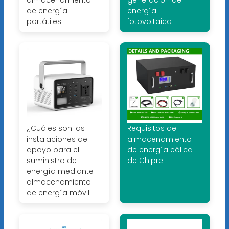
almacenamiento
generación de
de energía
energía
portátiles
fotovoltaica
¿Cuáles son las
Requisitos de
instalaciones de
almacenamiento
apoyo para el
de energía eólica
suministro de
de Chipre
energía mediante
almacenamiento
de energía móvil