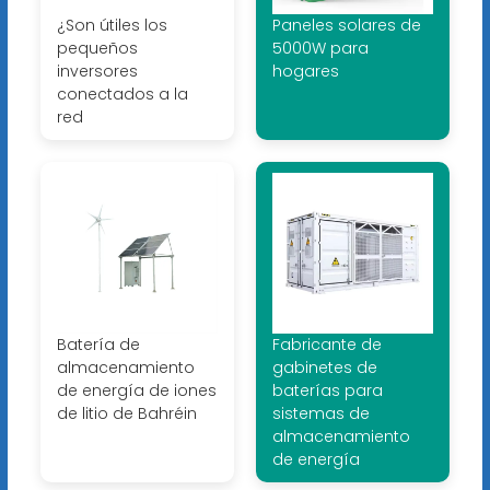
¿Son útiles los
Paneles solares de
pequeños
5000W para
inversores
hogares
conectados a la
red
Batería de
Fabricante de
almacenamiento
gabinetes de
de energía de iones
baterías para
de litio de Bahréin
sistemas de
almacenamiento
de energía