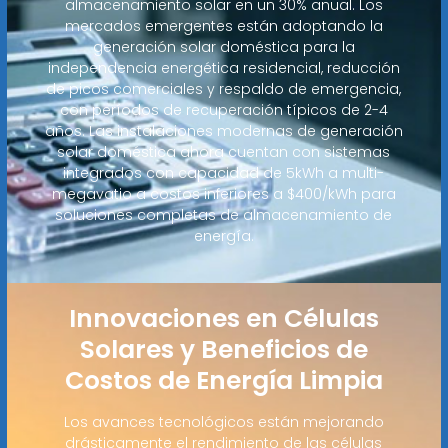
almacenamiento solar en un 30% anual. Los
mercados emergentes están adoptando la
generación solar doméstica para la
independencia energética residencial, reducción
de picos comerciales y respaldo de emergencia,
con períodos de recuperación típicos de 2-4
años. Las instalaciones modernas de generación
solar doméstica ahora cuentan con sistemas
integrados con capacidad de 5kWh a multi-
megavatio a costos inferiores a $400/kWh para
soluciones completas de almacenamiento de
energía.
Innovaciones en Células
Solares y Beneficios de
Costos de Energía Limpia
Los avances tecnológicos están mejorando
drásticamente el rendimiento de las células