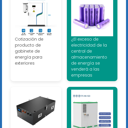
Cotización de
¿El exceso de
producto de
electricidad de la
gabinete de
central de
energía para
almacenamiento
exteriores
de energía se
venderá a las
empresas