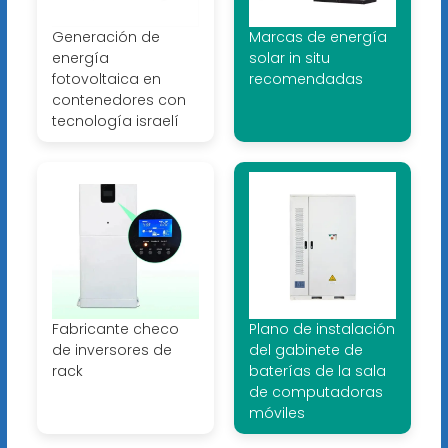
Generación de
Marcas de energía
energía
solar in situ
fotovoltaica en
recomendadas
contenedores con
tecnología israelí
Fabricante checo
Plano de instalación
de inversores de
del gabinete de
rack
baterías de la sala
de computadoras
móviles