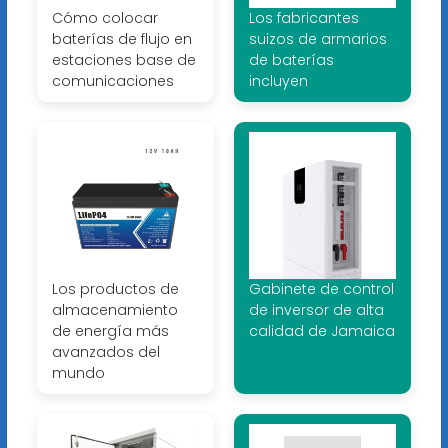
Cómo colocar
Los fabricantes
baterías de flujo en
suizos de armarios
estaciones base de
de baterías
comunicaciones
incluyen
Los productos de
Gabinete de control
almacenamiento
de inversor de alta
de energía más
calidad de Jamaica
avanzados del
mundo