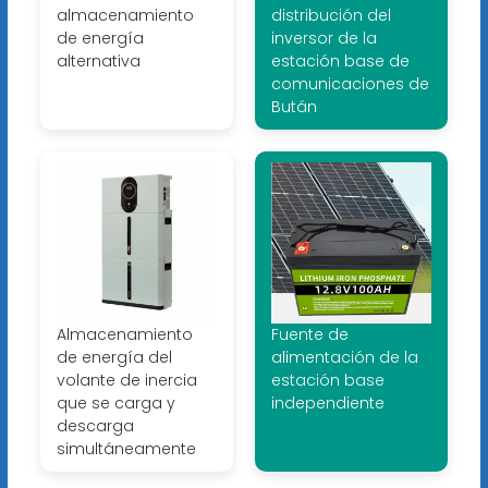
almacenamiento
distribución del
de energía
inversor de la
alternativa
estación base de
comunicaciones de
Bután
Almacenamiento
Fuente de
de energía del
alimentación de la
volante de inercia
estación base
que se carga y
independiente
descarga
simultáneamente