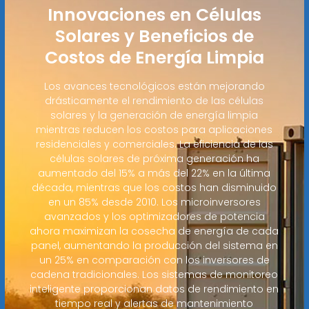
Innovaciones en Células
Solares y Beneficios de
Costos de Energía Limpia
Los avances tecnológicos están mejorando
drásticamente el rendimiento de las células
solares y la generación de energía limpia
mientras reducen los costos para aplicaciones
residenciales y comerciales. La eficiencia de las
células solares de próxima generación ha
aumentado del 15% a más del 22% en la última
década, mientras que los costos han disminuido
en un 85% desde 2010. Los microinversores
avanzados y los optimizadores de potencia
ahora maximizan la cosecha de energía de cada
panel, aumentando la producción del sistema en
un 25% en comparación con los inversores de
cadena tradicionales. Los sistemas de monitoreo
inteligente proporcionan datos de rendimiento en
tiempo real y alertas de mantenimiento