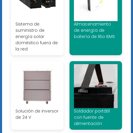
Sistema de
Almacenamiento
suministro de
de energía de
energía solar
batería de litio BMS
doméstico fuera de
la red
Solución de inversor
Soldador portátil
de 24 V
con fuente de
alimentación