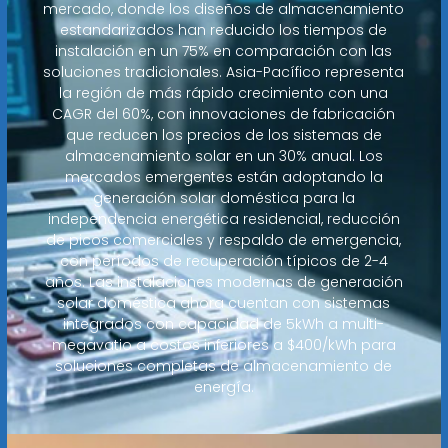
mercado, donde los diseños de almacenamiento
estandarizados han reducido los tiempos de
instalación en un 75% en comparación con las
soluciones tradicionales. Asia-Pacífico representa
la región de más rápido crecimiento con una
CAGR del 60%, con innovaciones de fabricación
que reducen los precios de los sistemas de
almacenamiento solar en un 30% anual. Los
mercados emergentes están adoptando la
generación solar doméstica para la
independencia energética residencial, reducción
de picos comerciales y respaldo de emergencia,
con períodos de recuperación típicos de 2-4
años. Las instalaciones modernas de generación
solar doméstica ahora cuentan con sistemas
integrados con capacidad de 5kWh a multi-
megavatio a costos inferiores a $400/kWh para
soluciones completas de almacenamiento de
energía.