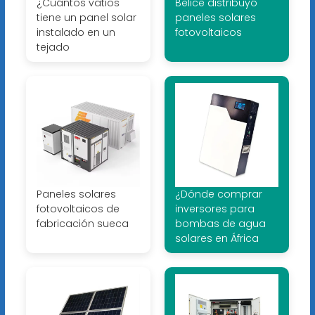
¿Cuántos vatios
Belice distribuyó
tiene un panel solar
paneles solares
instalado en un
fotovoltaicos
tejado
Paneles solares
¿Dónde comprar
fotovoltaicos de
inversores para
fabricación sueca
bombas de agua
solares en África