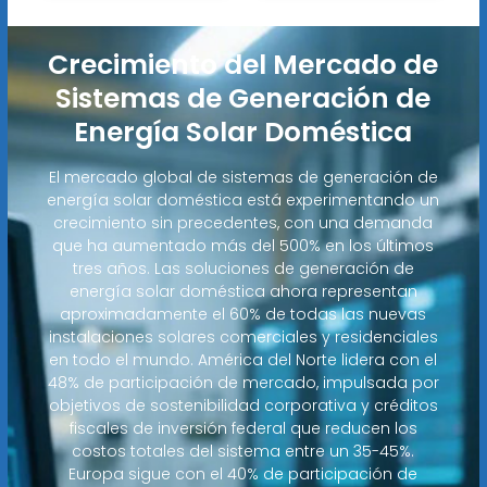
Crecimiento del Mercado de
Sistemas de Generación de
Energía Solar Doméstica
El mercado global de sistemas de generación de
energía solar doméstica está experimentando un
crecimiento sin precedentes, con una demanda
que ha aumentado más del 500% en los últimos
tres años. Las soluciones de generación de
energía solar doméstica ahora representan
aproximadamente el 60% de todas las nuevas
instalaciones solares comerciales y residenciales
en todo el mundo. América del Norte lidera con el
48% de participación de mercado, impulsada por
objetivos de sostenibilidad corporativa y créditos
fiscales de inversión federal que reducen los
costos totales del sistema entre un 35-45%.
Europa sigue con el 40% de participación de