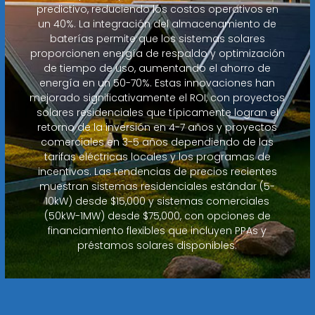
predictivo, reduciendo los costos operativos en
un 40%. La integración del almacenamiento de
baterías permite que los sistemas solares
proporcionen energía de respaldo y optimización
de tiempo de uso, aumentando el ahorro de
energía en un 50-70%. Estas innovaciones han
mejorado significativamente el ROI, con proyectos
solares residenciales que típicamente logran el
retorno de la inversión en 4-7 años y proyectos
comerciales en 3-5 años dependiendo de las
tarifas eléctricas locales y los programas de
incentivos. Las tendencias de precios recientes
muestran sistemas residenciales estándar (5-
10kW) desde $15,000 y sistemas comerciales
(50kW-1MW) desde $75,000, con opciones de
financiamiento flexibles que incluyen PPAs y
préstamos solares disponibles.