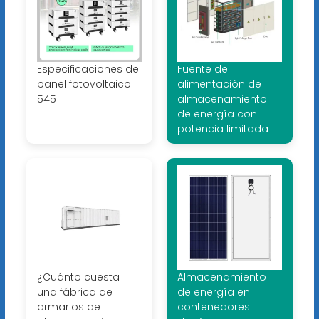
Especificaciones del
Fuente de
panel fotovoltaico
alimentación de
545
almacenamiento
de energía con
potencia limitada
¿Cuánto cuesta
Almacenamiento
una fábrica de
de energía en
armarios de
contenedores