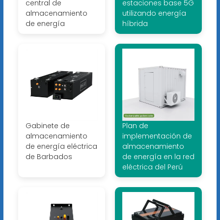
central de
estaciones base 5G
almacenamiento
utilizando energía
de energía
híbrida
Gabinete de
Plan de
almacenamiento
implementación de
de energía eléctrica
almacenamiento
de Barbados
de energía en la red
eléctrica del Perú