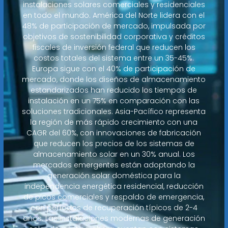
instalaciones solares comerciales y residenciales
en todo el mundo. América del Norte lidera con el
48% de participación de mercado, impulsada por
objetivos de sostenibilidad corporativa y créditos
fiscales de inversión federal que reducen los
costos totales del sistema entre un 35-45%.
Europa sigue con el 40% de participación de
mercado, donde los diseños de almacenamiento
estandarizados han reducido los tiempos de
instalación en un 75% en comparación con las
soluciones tradicionales. Asia-Pacífico representa
la región de más rápido crecimiento con una
CAGR del 60%, con innovaciones de fabricación
que reducen los precios de los sistemas de
almacenamiento solar en un 30% anual. Los
mercados emergentes están adoptando la
generación solar doméstica para la
independencia energética residencial, reducción
de picos comerciales y respaldo de emergencia,
con períodos de recuperación típicos de 2-4
años. Las instalaciones modernas de generación