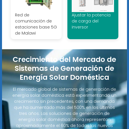
Red de
Ajustar la potencia
comunicación de
de carga del
estaciones base 5G
inversor
de Malawi
Crecimiento del Mercado de
Sistemas de Generación de
Energía Solar Doméstica
El mercado global de sistemas de generación de
energía solar doméstica está experimentando un
crecimiento sin precedentes, con una demanda
que ha aumentado más del 500% en los últimos
tres años. Las soluciones de generación de
energía solar doméstica ahora representan
aproximadamente el 60% de todas las nuevas