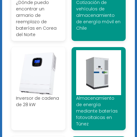
¿Dónde puedo
Cotización de
encontrar un
vehículos de
armario de
almacenamiento
reemplazo de
de energía móvil en
baterías en Corea
Chile
del Norte
Inversor de cadena
Almacenamiento
de 28 kW
de energía
mediante baterías
fotovoltaicas en
Túnez