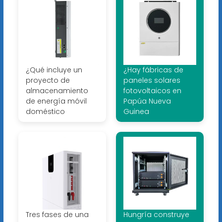
¿Qué incluye un
¿Hay fábricas de
proyecto de
paneles solares
almacenamiento
fotovoltaicos en
de energía móvil
Papúa Nueva
doméstico
Guinea
Tres fases de una
Hungría construye