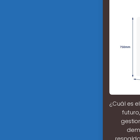
¿Cuál es e
futuro
gestio
dema
respalda