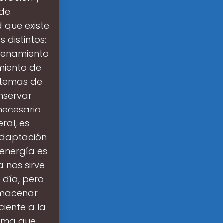
 de
que existe
 distintos:
cenamiento
amiento de
stemas de
nservar
necesario.
ral, es
adaptación
 energía es
 nos sirve
 día, pero
almacenar
iente a la
lema que