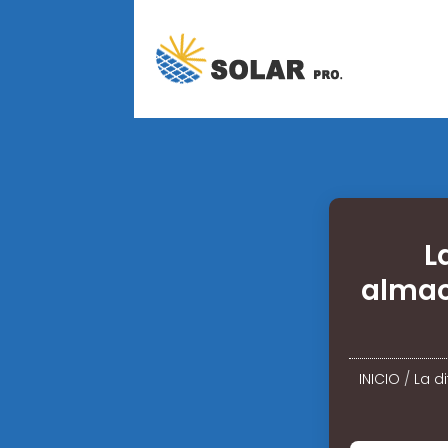
L
almac
INICIO
/
La d