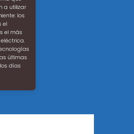
a utilizar
iente: los
 el
s el más
eléctrica.
tecnologías
as últimas
los días