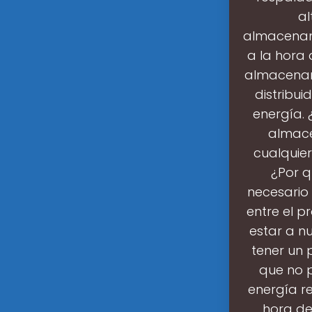
al
almacenam
a la hora 
almacenam
distribui
energía.
almace
cualquier
¿Por q
necesario
entre el p
estar a n
tener un 
que no p
energía r
hora de