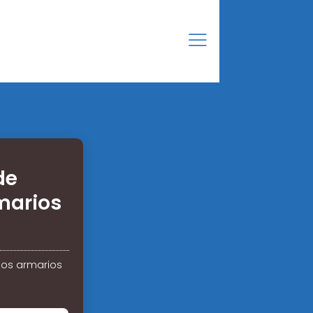
de
marios
los armarios