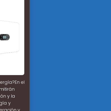
ergía?En el
mitirán
ón y la
gía y
eración y