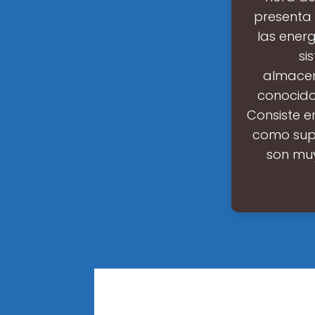
presenta 
las energ
si
almacen
conocido 
Consiste e
como supe
son muy