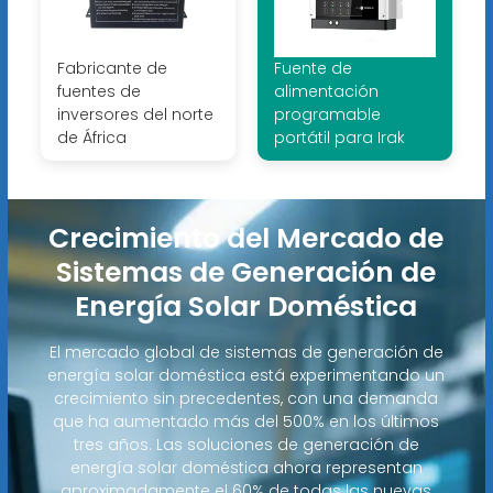
Fabricante de
Fuente de
fuentes de
alimentación
inversores del norte
programable
de África
portátil para Irak
Crecimiento del Mercado de
Sistemas de Generación de
Energía Solar Doméstica
El mercado global de sistemas de generación de
energía solar doméstica está experimentando un
crecimiento sin precedentes, con una demanda
que ha aumentado más del 500% en los últimos
tres años. Las soluciones de generación de
energía solar doméstica ahora representan
aproximadamente el 60% de todas las nuevas