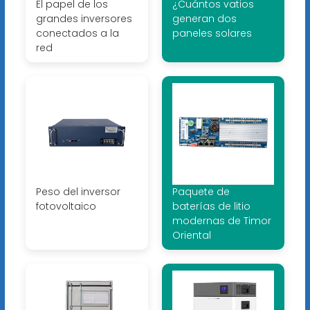
El papel de los
¿Cuántos vatios
grandes inversores
generan dos
conectados a la
paneles solares
red
Peso del inversor
Paquete de
fotovoltaico
baterías de litio
modernas de Timor
Oriental