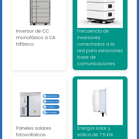
Inversor de CC
Frecuencia de
monofásico a CA
inversores
trifásico
conectados a la
red para estaciones
base de
comunicaciones
Paneles solares
Energía solar y
fotovoltaicos
eólica de 7 5 kW