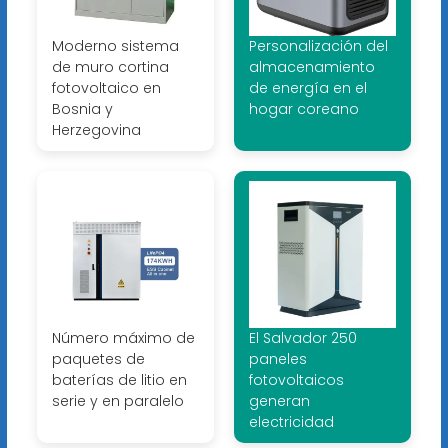
Moderno sistema
Personalización del
de muro cortina
almacenamiento
fotovoltaico en
de energía en el
Bosnia y
hogar coreano
Herzegovina
Número máximo de
El Salvador 250
paquetes de
paneles
baterías de litio en
fotovoltaicos
serie y en paralelo
generan
electricidad