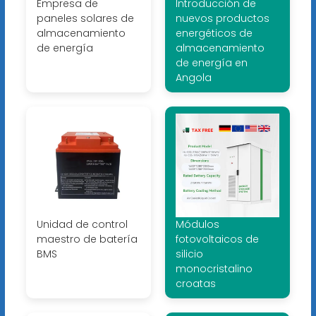
Empresa de
Introducción de
paneles solares de
nuevos productos
almacenamiento
energéticos de
de energía
almacenamiento
de energía en
Angola
Unidad de control
Módulos
maestro de batería
fotovoltaicos de
BMS
silicio
monocristalino
croatas