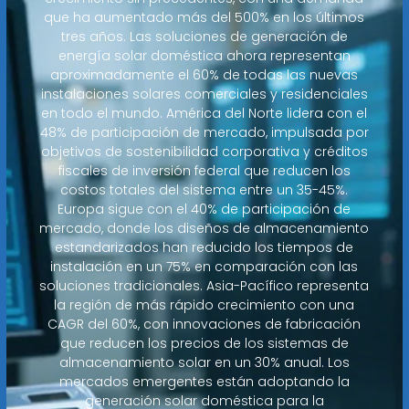
que ha aumentado más del 500% en los últimos
tres años. Las soluciones de generación de
energía solar doméstica ahora representan
aproximadamente el 60% de todas las nuevas
instalaciones solares comerciales y residenciales
en todo el mundo. América del Norte lidera con el
48% de participación de mercado, impulsada por
objetivos de sostenibilidad corporativa y créditos
fiscales de inversión federal que reducen los
costos totales del sistema entre un 35-45%.
Europa sigue con el 40% de participación de
mercado, donde los diseños de almacenamiento
estandarizados han reducido los tiempos de
instalación en un 75% en comparación con las
soluciones tradicionales. Asia-Pacífico representa
la región de más rápido crecimiento con una
CAGR del 60%, con innovaciones de fabricación
que reducen los precios de los sistemas de
almacenamiento solar en un 30% anual. Los
mercados emergentes están adoptando la
generación solar doméstica para la