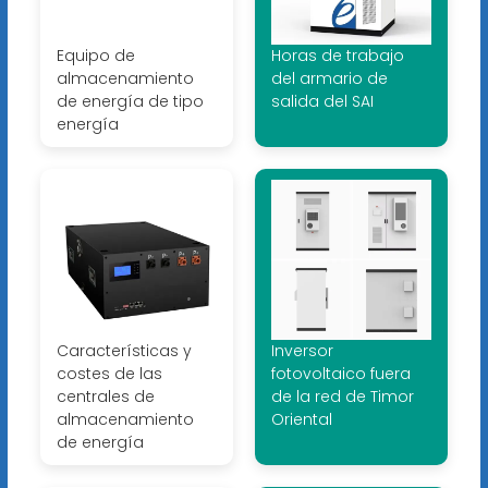
Equipo de
Horas de trabajo
almacenamiento
del armario de
de energía de tipo
salida del SAI
energía
Características y
Inversor
costes de las
fotovoltaico fuera
centrales de
de la red de Timor
almacenamiento
Oriental
de energía