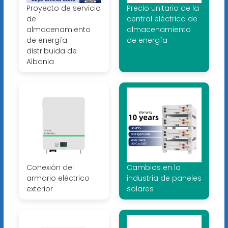
Proyecto de servicio
Precio unitario de la
de
central eléctrica de
almacenamiento
almacenamiento
de energía
de energía
distribuida de
Albania
Conexión del
Cambios en la
armario eléctrico
industria de paneles
exterior
solares