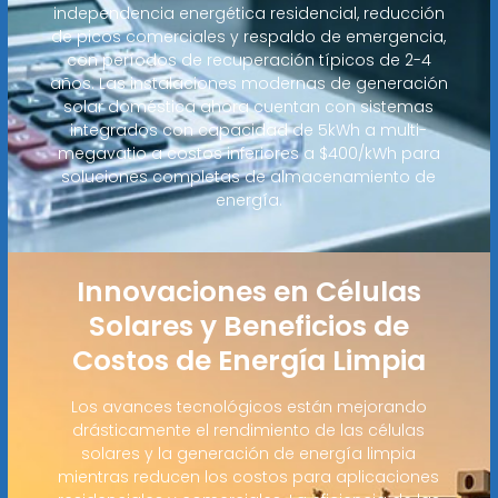
independencia energética residencial, reducción
de picos comerciales y respaldo de emergencia,
con períodos de recuperación típicos de 2-4
años. Las instalaciones modernas de generación
solar doméstica ahora cuentan con sistemas
integrados con capacidad de 5kWh a multi-
megavatio a costos inferiores a $400/kWh para
soluciones completas de almacenamiento de
energía.
Innovaciones en Células
Solares y Beneficios de
Costos de Energía Limpia
Los avances tecnológicos están mejorando
drásticamente el rendimiento de las células
solares y la generación de energía limpia
mientras reducen los costos para aplicaciones