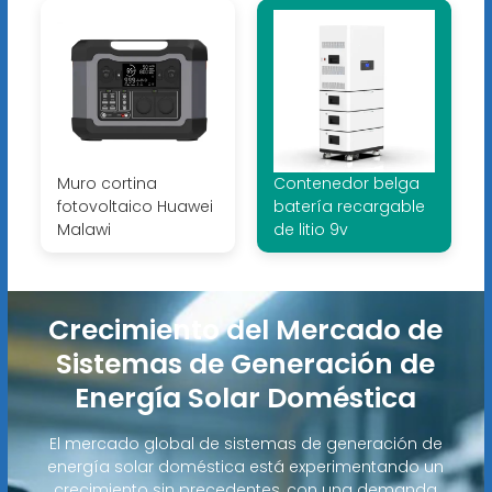
Muro cortina
Contenedor belga
fotovoltaico Huawei
batería recargable
Malawi
de litio 9v
Crecimiento del Mercado de
Sistemas de Generación de
Energía Solar Doméstica
El mercado global de sistemas de generación de
energía solar doméstica está experimentando un
crecimiento sin precedentes, con una demanda