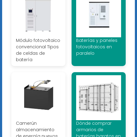
Módulo fotovoltaico
Baterías y paneles
convencional Tipos
fotovoltaicos en
de celdas de
paralelo
batería
Camerún
Dónde comprar
almacenamiento
armarios de
de energía nuevos
baterías baratos en