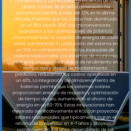
residenciales y comerciales. La eficiencia de las
células solares de próxima generación ha
aumentado del 15% a más del 22% en la última
década, mientras que los costos han disminuido
en un 85% desde 2010. Los microinversores
avanzados y los optimizadores de potencia
ahora maximizan la cosecha de energía de cada
panel, aumentando la producción del sistema en
un 25% en comparación con los inversores de
cadena tradicionales. Los sistemas de monitoreo
inteligente proporcionan datos de rendimiento en
tiempo real y alertas de mantenimiento
predictivo, reduciendo los costos operativos en
un 40%. La integración del almacenamiento de
baterías permite que los sistemas solares
proporcionen energía de respaldo y optimización
de tiempo de uso, aumentando el ahorro de
energía en un 50-70%. Estas innovaciones han
mejorado significativamente el ROI, con proyectos
solares residenciales que típicamente logran el
retorno de la inversión en 4-7 años y proyectos
comerciales en 3-5 años dependiendo de las