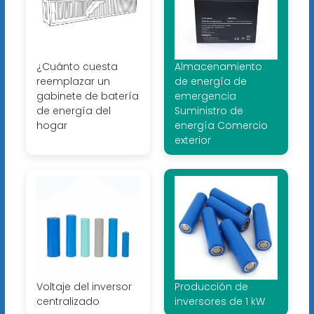
¿Cuánto cuesta
Almacenamiento
reemplazar un
de energía de
gabinete de batería
emergencia
de energía del
Suministro de
hogar
energía Comercio
exterior
Voltaje del inversor
Producción de
centralizado
inversores de 1 kW