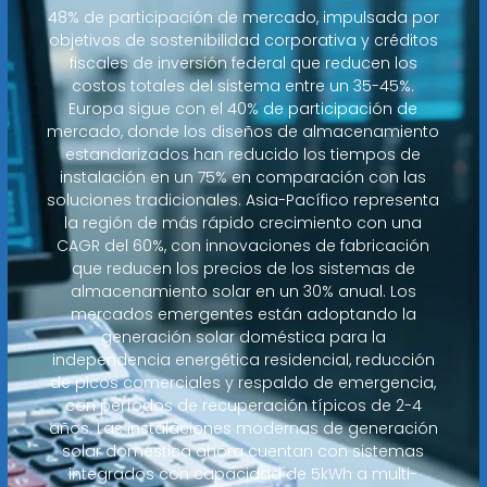
48% de participación de mercado, impulsada por
objetivos de sostenibilidad corporativa y créditos
fiscales de inversión federal que reducen los
costos totales del sistema entre un 35-45%.
Europa sigue con el 40% de participación de
mercado, donde los diseños de almacenamiento
estandarizados han reducido los tiempos de
instalación en un 75% en comparación con las
soluciones tradicionales. Asia-Pacífico representa
la región de más rápido crecimiento con una
CAGR del 60%, con innovaciones de fabricación
que reducen los precios de los sistemas de
almacenamiento solar en un 30% anual. Los
mercados emergentes están adoptando la
generación solar doméstica para la
independencia energética residencial, reducción
de picos comerciales y respaldo de emergencia,
con períodos de recuperación típicos de 2-4
años. Las instalaciones modernas de generación
solar doméstica ahora cuentan con sistemas
integrados con capacidad de 5kWh a multi-