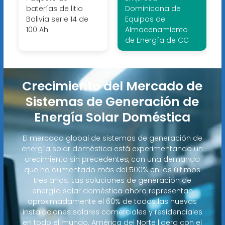
baterías de litio
Dominicana de
Bolivia serie 14 de
Equipos de
100 Ah
Almacenamiento
de Energía de CC
Crecimiento del Mercado de
Sistemas de Generación de
Energía Solar Doméstica
El mercado global de sistemas de generación de
energía solar doméstica está experimentando un
crecimiento sin precedentes, con una demanda
que ha aumentado más del 500% en los últimos
tres años. Las soluciones de generación de
energía solar doméstica ahora representan
aproximadamente el 60% de todas las nuevas
instalaciones solares comerciales y residenciales
en todo el mundo. América del Norte lidera con el