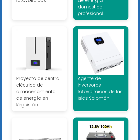
fotovoltaicos
de energía
doméstico
profesional
Proyecto de central
Agente de
eléctrica de
inversores
almacenamiento
fotovoltaicos de las
de energía en
Islas Salomón
Kirguistán