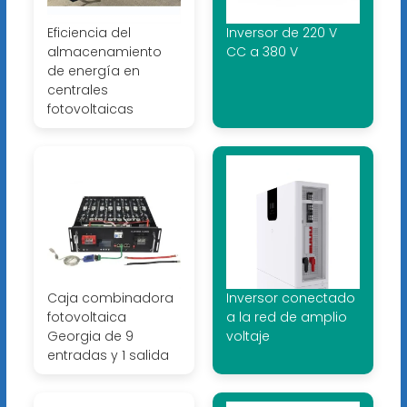
Eficiencia del
Inversor de 220 V
almacenamiento
CC a 380 V
de energía en
centrales
fotovoltaicas
Caja combinadora
Inversor conectado
fotovoltaica
a la red de amplio
Georgia de 9
voltaje
entradas y 1 salida