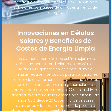
megavatio a costos inferiores a $400/kWh para
soluciones completas de almacenamiento de
energía.
Innovaciones en Células
Solares y Beneficios de
Costos de Energía Limpia
Los avances tecnológicos están mejorando
drásticamente el rendimiento de las células
solares y la generación de energía limpia
mientras reducen los costos para aplicaciones
residenciales y comerciales. La eficiencia de las
células solares de próxima generación ha
aumentado del 15% a más del 22% en la última
década, mientras que los costos han disminuido
en un 85% desde 2010. Los microinversores
avanzados y los optimizadores de potencia
ahora maximizan la cosecha de energía de cada