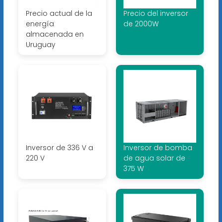
Precio actual de la
Precio del inversor
energía
de 2000W
almacenada en
Uruguay
Inversor de 336 V a
Inversor de bomba
220 V
de agua solar de
375 W