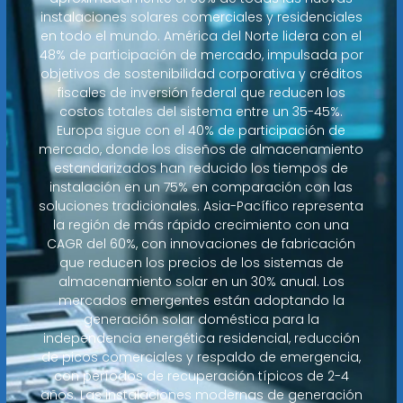
instalaciones solares comerciales y residenciales
en todo el mundo. América del Norte lidera con el
48% de participación de mercado, impulsada por
objetivos de sostenibilidad corporativa y créditos
fiscales de inversión federal que reducen los
costos totales del sistema entre un 35-45%.
Europa sigue con el 40% de participación de
mercado, donde los diseños de almacenamiento
estandarizados han reducido los tiempos de
instalación en un 75% en comparación con las
soluciones tradicionales. Asia-Pacífico representa
la región de más rápido crecimiento con una
CAGR del 60%, con innovaciones de fabricación
que reducen los precios de los sistemas de
almacenamiento solar en un 30% anual. Los
mercados emergentes están adoptando la
generación solar doméstica para la
independencia energética residencial, reducción
de picos comerciales y respaldo de emergencia,
con períodos de recuperación típicos de 2-4
años. Las instalaciones modernas de generación