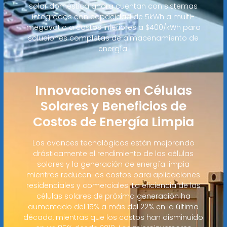
solar doméstica ahora cuentan con sistemas
integrados con capacidad de 5kWh a multi-
megavatio a costos inferiores a $400/kWh para
soluciones completas de almacenamiento de
energía.
Innovaciones en Células
Solares y Beneficios de
Costos de Energía Limpia
Los avances tecnológicos están mejorando
drásticamente el rendimiento de las células
solares y la generación de energía limpia
mientras reducen los costos para aplicaciones
residenciales y comerciales. La eficiencia de las
células solares de próxima generación ha
aumentado del 15% a más del 22% en la última
década, mientras que los costos han disminuido