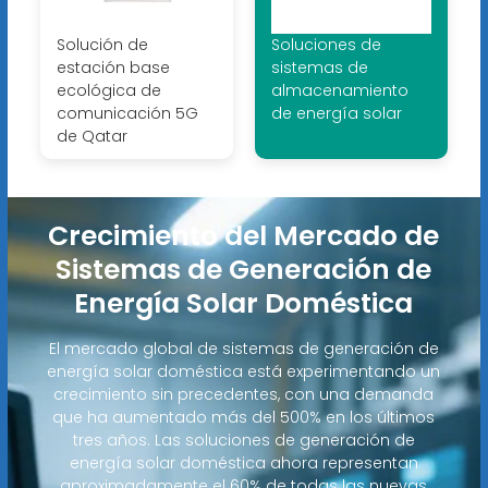
Solución de
Soluciones de
estación base
sistemas de
ecológica de
almacenamiento
comunicación 5G
de energía solar
de Qatar
Crecimiento del Mercado de
Sistemas de Generación de
Energía Solar Doméstica
El mercado global de sistemas de generación de
energía solar doméstica está experimentando un
crecimiento sin precedentes, con una demanda
que ha aumentado más del 500% en los últimos
tres años. Las soluciones de generación de
energía solar doméstica ahora representan
aproximadamente el 60% de todas las nuevas