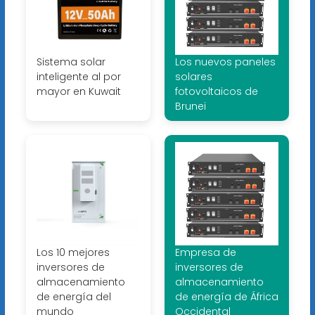
Sistema solar
Los nuevos paneles
inteligente al por
solares
mayor en Kuwait
fotovoltaicos de
Brunei
Los 10 mejores
Empresa de
inversores de
inversores de
almacenamiento
almacenamiento
de energía del
de energía de África
mundo
Occidental