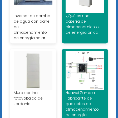
Inversor de bomba
¿Qué es una
de agua con panel
batería de
de
almacenamiento
almacenamiento
de energía única
de energía solar
Muro cortina
Huawei Zambia
fotovoltaico de
Fabricante de
Jordania
gabinetes de
almacenamiento
de energía