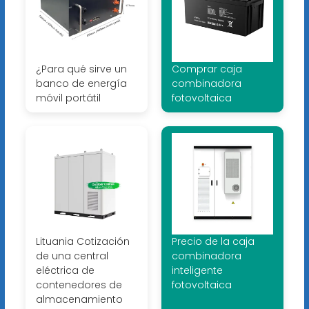
¿Para qué sirve un
Comprar caja
banco de energía
combinadora
móvil portátil
fotovoltaica
Lituania Cotización
Precio de la caja
de una central
combinadora
eléctrica de
inteligente
contenedores de
fotovoltaica
almacenamiento