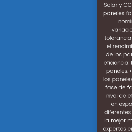
Solar y GC
paneles fo
nomin
variaci
tolerancia
el rendim
de los pa
eficiencia:
paneles. 
los panele
fase de f
nivel de 
en espa
diferentes
la mejor m
expertos e