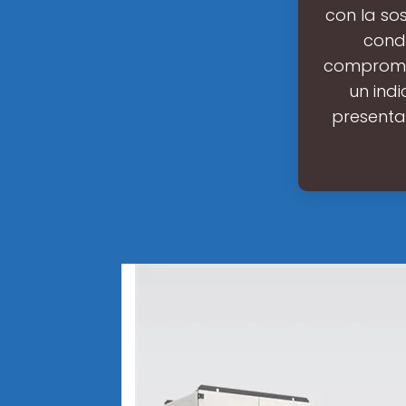
con la so
cond
compromiso
un indi
presenta