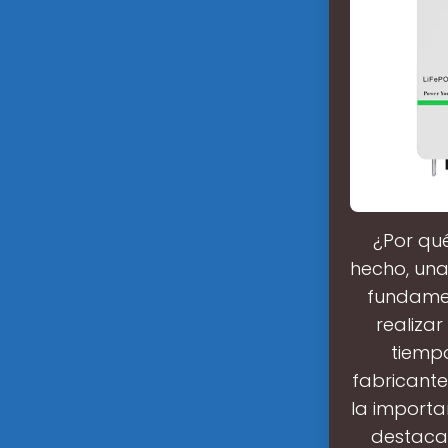
¿Por qué
hecho, una
fundamen
realiza
tiempo
fabricante
la importa
destacan