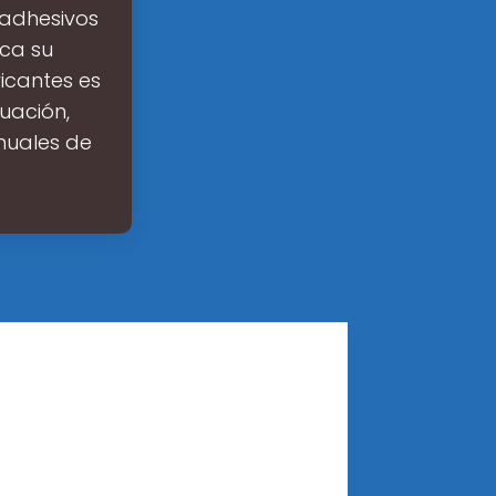
 adhesivos
ca su
ricantes es
nuación,
nuales de