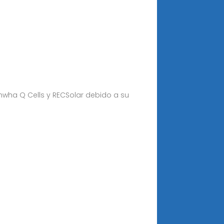
anwha Q Cells y RECSolar debido a su