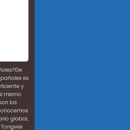
añoles?De
spañoles es
iciente y
al mismo
son los
reconocemos
rio global,
, Tongwei