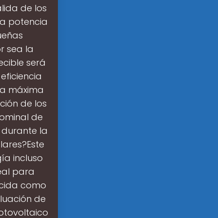
lida de los
La potencia
queñas
r sea la
ecible será
eficiencia
 la máxima
ación de los
nominal de
 durante la
lares?Este
ía incluso
eal para
nocida como
aluación de
otovoltaico