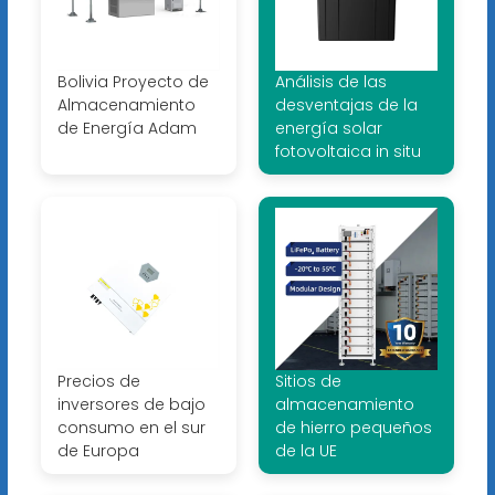
Bolivia Proyecto de
Análisis de las
Almacenamiento
desventajas de la
de Energía Adam
energía solar
fotovoltaica in situ
Precios de
Sitios de
inversores de bajo
almacenamiento
consumo en el sur
de hierro pequeños
de Europa
de la UE