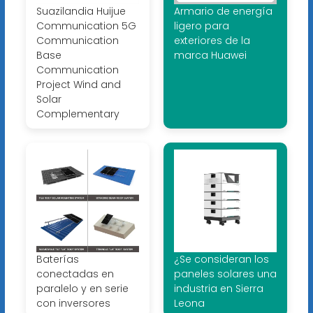
Suazilandia Huijue
Armario de energía
Communication 5G
ligero para
Communication
exteriores de la
Base
marca Huawei
Communication
Project Wind and
Solar
Complementary
Baterías
¿Se consideran los
conectadas en
paneles solares una
paralelo y en serie
industria en Sierra
con inversores
Leona