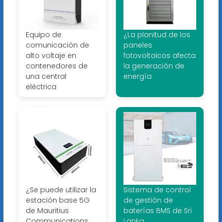
Equipo de
¿La planitud de los
comunicación de
paneles
alto voltaje en
fotovoltaicos afecta
contenedores de
la generación de
una central
energía
eléctrica
¿Se puede utilizar la
Sistema de control
estación base 5G
de gestión de
de Mauritius
baterías BMS de Sri
Communications
Lanka