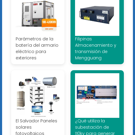
Parámetros de la
Filipinas
batería del armario
Almacenamiento y
eléctrico para
transmisión de
exteriores
Mengguang
El Salvador Paneles
¿Qué utiliza la
solares
subestación de
fotovoltaicos
110kv para generar