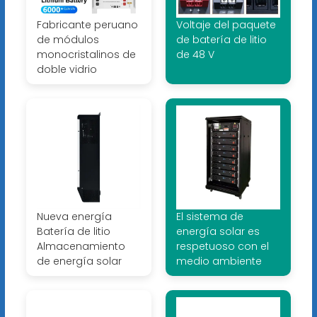
Fabricante peruano
Voltaje del paquete
de módulos
de batería de litio
monocristalinos de
de 48 V
doble vidrio
Nueva energía
El sistema de
Batería de litio
energía solar es
Almacenamiento
respetuoso con el
de energía solar
medio ambiente