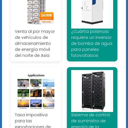
Venta al por mayor
¿Cuánta potencia
de vehículos de
requiere un inversor
almacenamiento
de bomba de agua
de energía móvil
para paneles
del norte de Asia
fotovoltaicos
Tasa impositiva
Sistema de control
para las
de suministro de
exportaciones de
energía de la