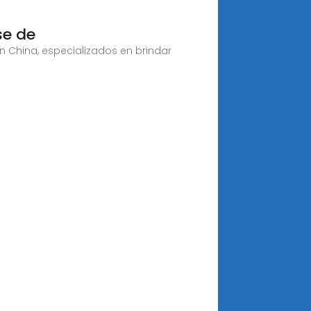
se de
 China, especializados en brindar