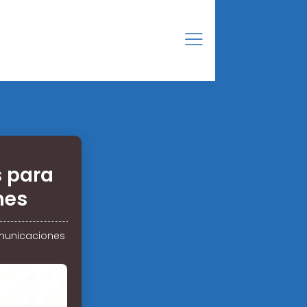
s para
nes
omunicaciones