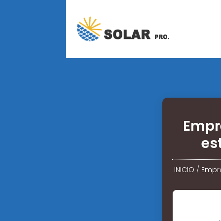
Empre
es
INICIO
/
Empre