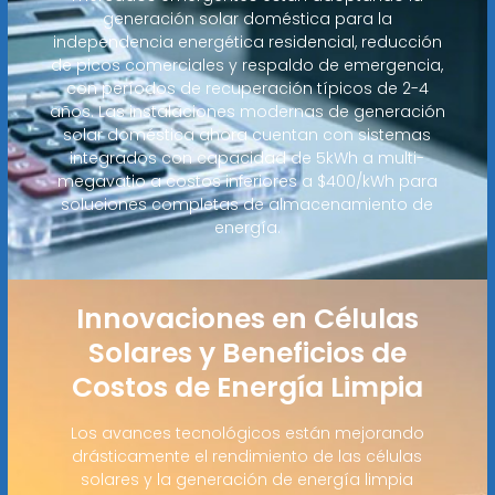
generación solar doméstica para la
independencia energética residencial, reducción
de picos comerciales y respaldo de emergencia,
con períodos de recuperación típicos de 2-4
años. Las instalaciones modernas de generación
solar doméstica ahora cuentan con sistemas
integrados con capacidad de 5kWh a multi-
megavatio a costos inferiores a $400/kWh para
soluciones completas de almacenamiento de
energía.
Innovaciones en Células
Solares y Beneficios de
Costos de Energía Limpia
Los avances tecnológicos están mejorando
drásticamente el rendimiento de las células
solares y la generación de energía limpia