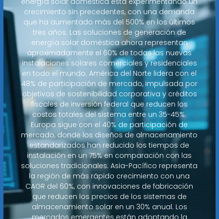
energía solar doméstica está experimentando un
crecimiento sin precedentes, con una demanda
que ha aumentado más del 500% en los últimos
tres años. Las soluciones de generación de
energía solar doméstica ahora representan
aproximadamente el 60% de todas las nuevas
instalaciones solares comerciales y residenciales
en todo el mundo. América del Norte lidera con el
48% de participación de mercado, impulsada por
objetivos de sostenibilidad corporativa y créditos
fiscales de inversión federal que reducen los
costos totales del sistema entre un 35-45%.
Europa sigue con el 40% de participación de
mercado, donde los diseños de almacenamiento
estandarizados han reducido los tiempos de
instalación en un 75% en comparación con las
soluciones tradicionales. Asia-Pacífico representa
la región de más rápido crecimiento con una
CAGR del 60%, con innovaciones de fabricación
que reducen los precios de los sistemas de
almacenamiento solar en un 30% anual. Los
mercados emergentes están adoptando la