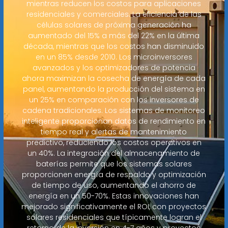
mientras reducen los costos para aplicaciones
residenciales y comerciales. La eficiencia de las
células solares de próxima generación ha
aumentado del 15% a más del 22% en la última
década, mientras que los costos han disminuido
en un 85% desde 2010. Los microinversores
avanzados y los optimizadores de potencia
ahora maximizan la cosecha de energía de cada
panel, aumentando la producción del sistema en
un 25% en comparación con los inversores de
cadena tradicionales. Los sistemas de monitoreo
inteligente proporcionan datos de rendimiento en
tiempo real y alertas de mantenimiento
predictivo, reduciendo los costos operativos en
un 40%. La integración del almacenamiento de
baterías permite que los sistemas solares
proporcionen energía de respaldo y optimización
de tiempo de uso, aumentando el ahorro de
energía en un 50-70%. Estas innovaciones han
mejorado significativamente el ROI, con proyectos
solares residenciales que típicamente logran el
retorno de la inversión en 4-7 años y proyectos