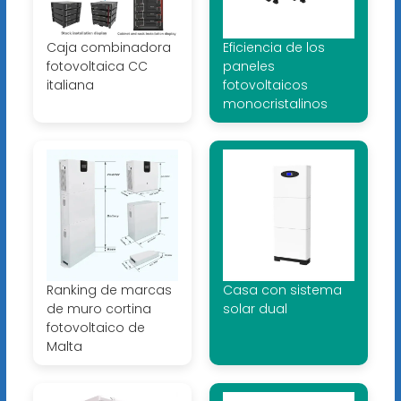
Caja combinadora
Eficiencia de los
fotovoltaica CC
paneles
italiana
fotovoltaicos
monocristalinos
Ranking de marcas
Casa con sistema
de muro cortina
solar dual
fotovoltaico de
Malta