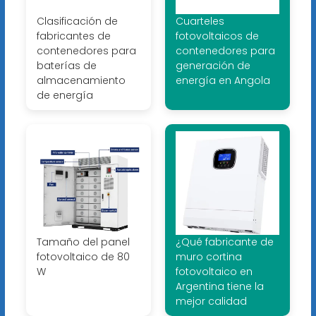
Clasificación de
Cuarteles
fabricantes de
fotovoltaicos de
contenedores para
contenedores para
baterías de
generación de
almacenamiento
energía en Angola
de energía
Tamaño del panel
¿Qué fabricante de
fotovoltaico de 80
muro cortina
W
fotovoltaico en
Argentina tiene la
mejor calidad