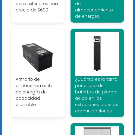
para exteriores con
de
precio de $600
almacenamiento
de energía
Armario de
¿Cuánto es la tarifa
almacenamiento
por el uso de
de energía de
baterías de plomo-
capacidad
ácido en las
ajustable
estaciones base de
comunicaciones