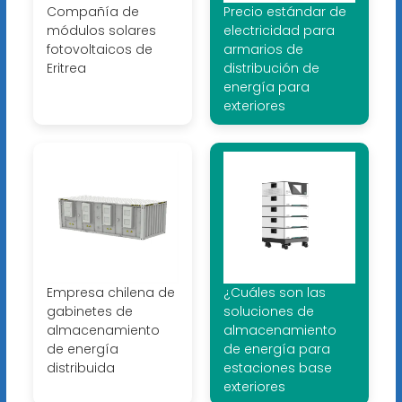
Compañía de
Precio estándar de
módulos solares
electricidad para
fotovoltaicos de
armarios de
Eritrea
distribución de
energía para
exteriores
Empresa chilena de
¿Cuáles son las
gabinetes de
soluciones de
almacenamiento
almacenamiento
de energía
de energía para
distribuida
estaciones base
exteriores