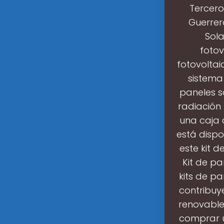
Tercero
Guerrer
Sola
fotov
fotovoltai
sistema 
paneles so
radiación 
una caja
está dispo
este kit 
Kit de pa
kits de p
contribuy
renovables
comprar u