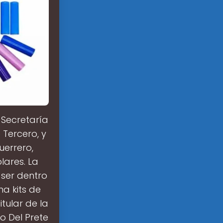
a Secretaría
 Tercero, y
uerrero,
lares. La
 ser dentro
ma kits de
tular de la
o Del Prete