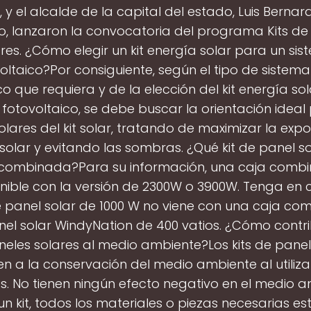
, y el alcalde de la capital del estado, Luis Berna
o, lanzaron la convocatoria del programa Kits de
res. ¿Cómo elegir un kit energía solar para un si
oltaico?Por consiguiente, según el tipo de sistema
co que requiera y de la elección del kit energía so
fotovoltaico, se debe buscar la orientación ideal
lares del kit solar, tratando de maximizar la expo
solar y evitando las sombras. ¿Qué kit de panel so
 combinada?Para su información, una caja combi
nible con la versión de 2300W o 3900W. Tenga en
de panel solar de 1000 W no viene con una caja com
nel solar WindyNation de 400 vatios. ¿Cómo contr
aneles solares al medio ambiente?Los kits de panel
en a la conservación del medio ambiente al utiliza
. No tienen ningún efecto negativo en el medio a
n kit, todos los materiales o piezas necesarias es