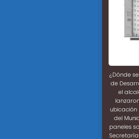
¿Dónde se i
de Desarro
el alca
lanzaron
ubicación 
del Munic
paneles so
Secretaría