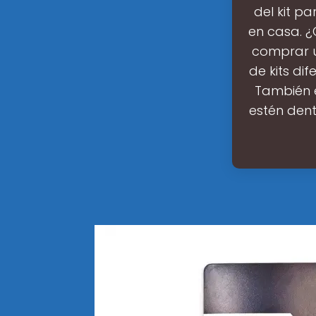
del kit p
en casa. ¿
comprar u
de kits di
También e
estén dent