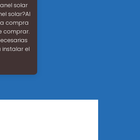
anel solar
el solar?Al
 la compra
de comprar.
necesarias
instalar el