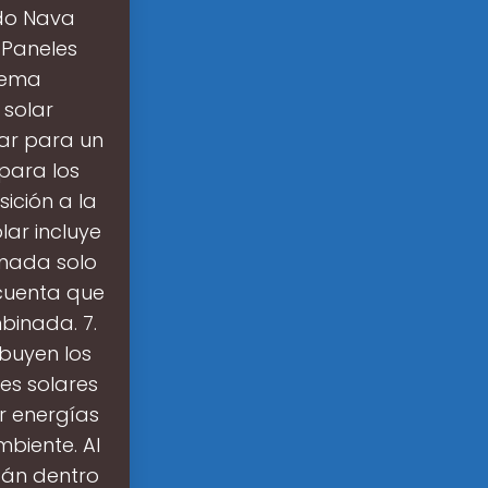
rdo Nava
 Paneles
stema
 solar
lar para un
 para los
sición a la
lar incluye
nada solo
 cuenta que
binada. 7.
ibuyen los
es solares
r energías
mbiente. Al
tán dentro