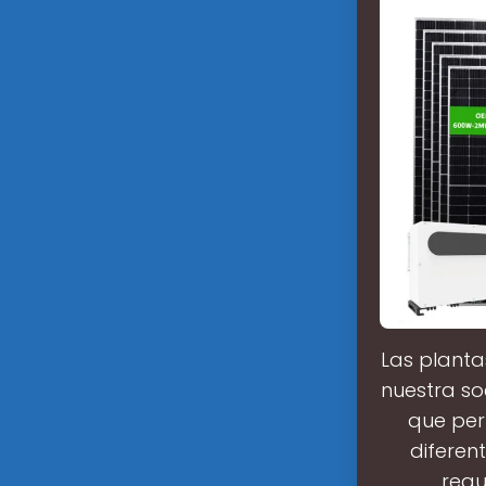
Las planta
nuestra so
que per
diferen
regu