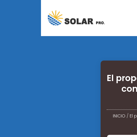
El pro
com
INICIO
/
El 