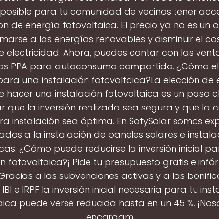
s posible para tu comunidad de vecinos tener acc
ión de energía fotovoltaica. El precio ya no es un 
marse a las energías renovables y disminuir el cos
e electricidad. Ahora, puedes contar con las venta
os PPA para autoconsumo compartido. ¿Cómo el
ara una instalación fotovoltaica?La elección de
e hacer una instalación fotovoltaica es un paso 
r que la inversión realizada sea segura y que la 
ra instalación sea óptima. En SotySolar somos ex
ados a la instalación de paneles solares e instala
icas. ¿Cómo puede reducirse la inversión inicial p
ón fotovoltaica?¡ Pide tu presupuesto gratis e inf
Gracias a las subvenciones activas y a las bonifi
, IBI e IRPF la inversión inicial necesaria para tu ins
aica puede verse reducida hasta en un 45 %. ¡Nos
encargam