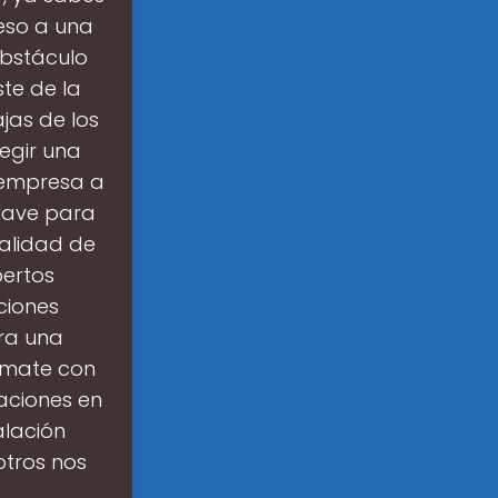
eso a una
obstáculo
te de la
jas de los
egir una
 empresa a
clave para
calidad de
pertos
ciones
ara una
órmate con
caciones en
talación
otros nos