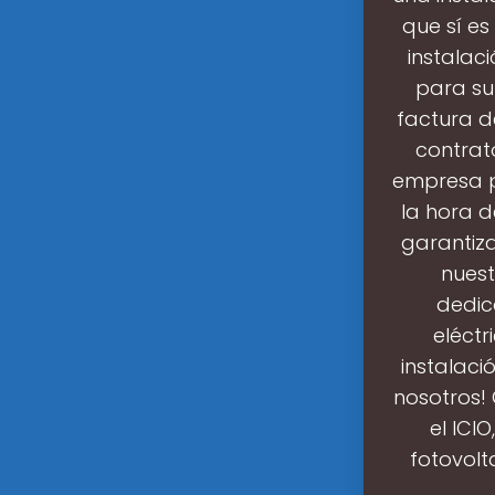
que sí e
instalac
para su
factura d
contrat
empresa p
la hora d
garantiza
nuest
dedic
eléctr
instalaci
nosotros! 
el ICIO
fotovolt