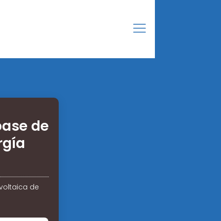
base de
rgía
voltaica de