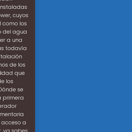
instaladas
ower, cuyos
l como los
o del agua
er a una
ás todavía
stalación
mos de los
lidad que
e los
¿Dónde se
a primera
nerador
imentaria
r acceso a
r, ya sabes