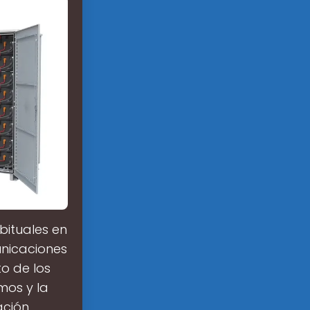
bituales en
unicaciones
o de los
mos y la
ación