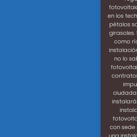
fotovolta
en los tec
pétalos s
girasoles
como rí
instalaci
no lo sa
fotovolta
contrato
impu
ciudadan
instalar
instal
fotovolt
con sede 
una instal