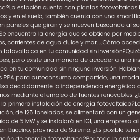
ica?La estación cuenta con plantas fotovoltaicas 
hos y en el suelo, también cuenta con una smartfl
on paneles que giran y se mueven buscando al so
. Se encuentra la energía que se obtiene por medi
os, corrientes de agua dulce y mar. ¿Cómo acced
ón fotovoltaica en tu comunidad sin inversión?Quiz
bes, pero existe una manera de acceder a una in
ica en tu comunidad sin ninguna inversión. Habla
s PPA para autoconsumo compartido, una moda
lsa decididamente la independencia energética d
os mediante el empleo de fuentes renovables. 
á la primera instalación de energía fotovoltaica?L
ación, de 125 toneladas, se alimentará con un ge
aico de 5 MW y se instalará en IGI, una empresa al
en Buccino, provincia de Salerno. ¿Es posible tene
ación de energía fotovoltaica?Por todo lo anterio