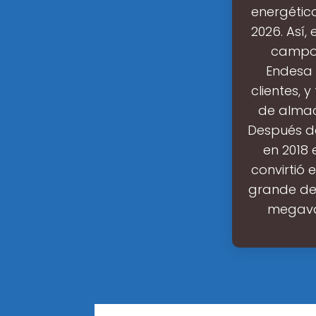
energétic
2026. Así,
campo 
Endesa 
clientes, 
de almac
Después d
en 2018 
convirtió
grande de
megavat