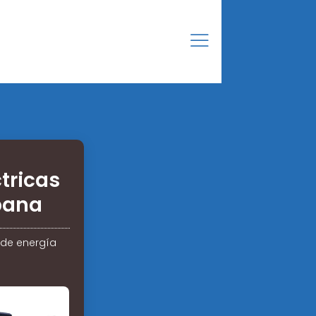
tricas
bana
 de energía