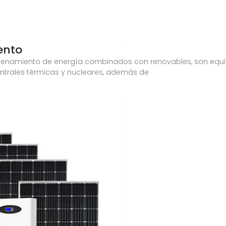
ento
acenamiento de energía combinados con renovables, son equiv
ntrales térmicas y nucleares, además de