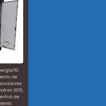
nergía?El
iento de
nnovadores
ll en 2015,
central de
iento