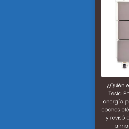
¿Quién e
Tesla P
energía p
coches elé
y revisó 
alma