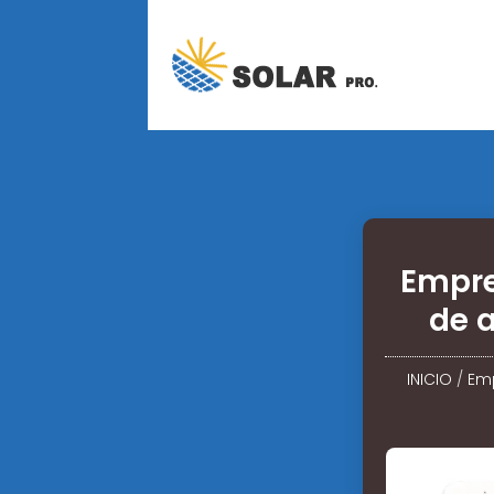
Empre
de 
INICIO
/
Emp