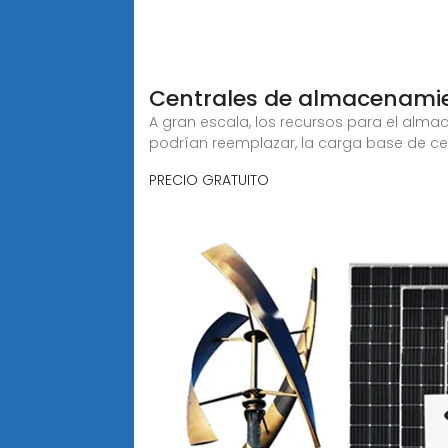
Centrales de almacenami
A gran escala, los recursos para el alm
podrían reemplazar, la carga base de ce
PRECIO GRATUITO