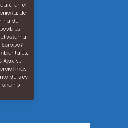
cará en el
eniería, de
mina de
posibles
 el sistema
e Europa?
bientales,
 Ajax, se
ercial más
to de tres
e una ho