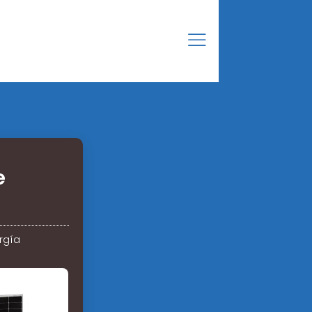
e
rgía