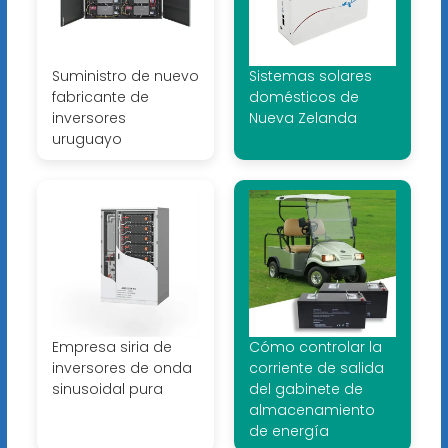
Suministro de nuevo
Sistemas solares
fabricante de
domésticos de
inversores
Nueva Zelanda
uruguayo
Empresa siria de
Cómo controlar la
inversores de onda
corriente de salida
sinusoidal pura
del gabinete de
almacenamiento
de energía