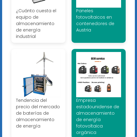
¿Cuánto cuesta el
Paneles
equipo de
fotovoltaicos en
almacenamiento
contenedores de
de energía
Austria
industrial
Tendencia del
Empresa
precio del mercado
estadounidense de
de baterías de
almacenamiento
almacenamiento
de energía
de energía
fotovoltaica
orgánica