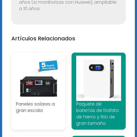
años (si monitorizas con Huawei), ampliable
a 10 años.
Artículos Relacionados
Paneles solares a
Paquete de
gran escala
baterías de fosfato
de hierro y litio de
gran tamaño