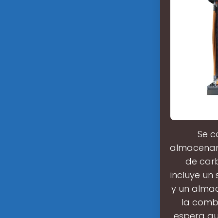
Se c
almacenami
de carb
incluye un
y un alma
la comb
espera qu