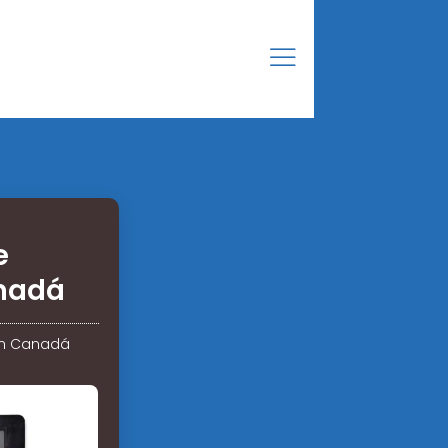
e
nadá
en Canadá