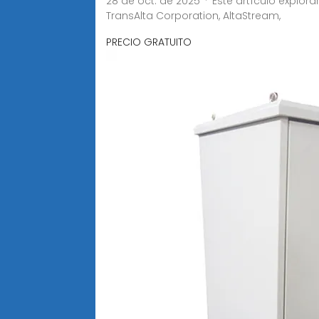
28 de oct. de 2025 · Este artículo expl
TransAlta Corporation, AltaStream,
PRECIO GRATUITO