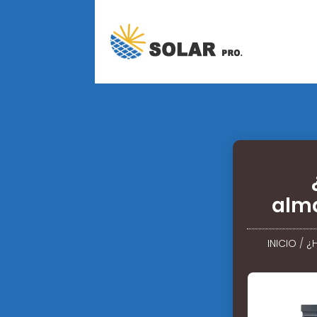
alm
INICIO
/
¿