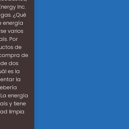
Energy Inc.
 gas. ¿Qué
e energía
se varios
ís. Por
ductos de
 compra de
 de dos
ál es la
entar la
debería
 La energía
aís y tiene
dad limpia