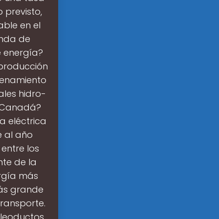
 previsto,
ble en el
anda de
e energía?
 producción
cenamiento
ales hidro-
en Canadá?
 eléctrica
 al año
entre los
te de la
ergía más
ás grande
ransporte.
leoductos,