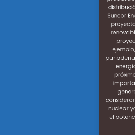
distribuci
Suncor En
proyecto
renovabl
proyec
ejemplo,
panadería
energí
próxima
importa
genera
considerar
nuclear ya
el potenc