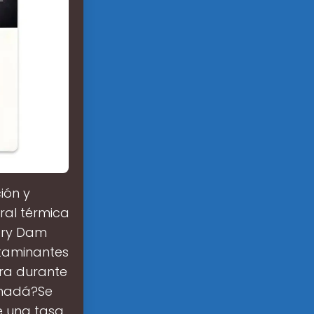
ión y
ral térmica
dary Dam
ntaminantes
ra durante
anadá?Se
e una tasa