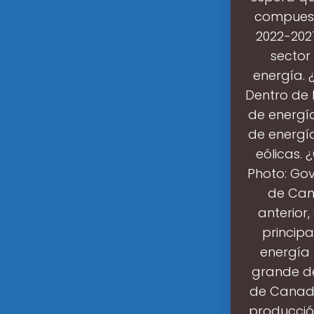
compuesta
2022-202
sector
energía. 
Dentro de 
de energí
de energía
eólicas. 
Photo: Go
de Can
anterior
princip
energía 
grande d
de Canadá
producció